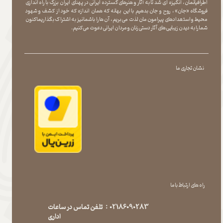
اطرافیانمان ، انگیزه ای شد تا به آثار و هنرهای گسترده ایرانی در پهنای ایران بزرگ با راه اندازی
فروشگاه «جان» ، روح و جان بدهیم با این بهانه که همان اندازه که خود از کشف و شهود
محیط و استعدادهای پیرامون مان لذت می بریم ، آن ها را با شما نیز به اشتراک بگذاریماکنون
شما را به دیدن زیبایی های آثار دستی زنان و مردان ایرانی دعوت می کنیم.
نشان تجاری ما
راه های ارتباط با ما
02186090283 : تلفن تماس در ساعات
اداری