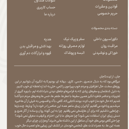
سوالات متداول
قوانین و مقررات
حساب کاربری
حریم خصوصی
درباره ما
دسته بندی محصولات
دکوراسیون داخلی
سفر و پیک نیک
هدیه
مراقبت روان
لوازم مصرفی روزانه
بهداشتی و مراقبتی بدن
​​​​​​​خوراکی و نوشیدنی
​​​​​​​البسه و پوشاک
​​​​​​​قهوه و ابزارآلات دم آوری
جان ، از ایده تا جان
دیرگاهی بود که به دنبال عنصری ، حسی ، کاری ، بهانه ای بودیم تا به انگیزه آن بتوانیم در این
روزهای سخت ، حال اطرافیان و مردم خوب پیرامون را کمی ، حتی به اندازه لحظه ای خوب کنیم.
به دلیل شغلمان و سفرهای زیادی که به فرامرزها و جاهای دیدنی دنیا داشته ایم، با بهره گیری از
تجربیات و عناصر خاطره انگیز همین سفرها ، با عطر ها ، طعم ها ، حس ها و هنرهای مردم دنیا آشنا
شدیم که حال خود ما را خوب کرده بودند تا جایی که، گاهی ، با آه و افسوس به خیلی از آن ها خیره
میشدیم و با خود می گفتیم آیا ایران زیبای ما هم همه این عناصر را در خود دارد؟ و بارها ، چندبارها
، چراهایی داشتیم که برای آن ها پاسخی نمی یافتیم چرا به این گونه روان و ساده از آثار هنری و
دستی زیبای ایران استفاده نمی شود؟چرا هنرهای ما با این احترام و کیفیت معرفی نمی شوند؟
چرا حتی گاهی بومی های خود آن مناطق از این داشته ها بی خبرند؟و هزاران چرای دیگر
​​​​​​​ همه این ها، به همراه لذت های شخصی خودمان در کشف این زیبایی ها و اهمیت حال خوب