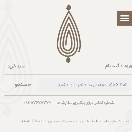
حساب کاربری من
تغییر گذر واژه
سفارشات
خروج از حساب کاربری
رود
/
ثبت نام
سبد خرید
۰
جستجو
شماره تماس برای پیگیری سفارشات : 09357675776
کانسپت استور جان
ظروف طبیعی
محصولات حصیری
کاسه گل شقایق