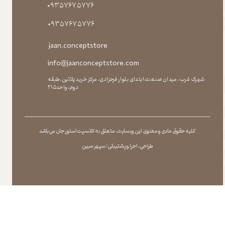
۰۹۳۵۷۶۷۵۷۷۶
۰۹۳۵۷۶۷۵۷۷۶
jaan.conceptstore
info@jaanconceptstore.com
شهرک غرب، میدان صنعت،ابتدای بلوار فرحزادی، مرکز خرید پلاتین،طبقه
دوم،واحد۲۱۵
کلیه حقوق مادی و معنوی این وبسایت ، متعلق به کانسپت استور جان می باشد
طراحی ، اجرا و پشتیبانی : سپهر مبین