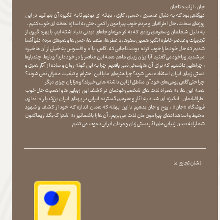
جان ، از ایده تا جان
دیرگاهی بود که به دنبال عنصری ، حسی ، کاری ، بهانه ای بودیم تا به انگیزه آن بتوانیم در این
روزهای سخت ، حال اطرافیان و مردم خوب پیرامون را کمی ، حتی به اندازه لحظه ای خوب کنیم.
به دلیل شغلمان و سفرهای زیادی که به فرامرزها و جاهای دیدنی دنیا داشته ایم، با بهره گیری از
تجربیات و عناصر خاطره انگیز همین سفرها ، با عطر ها ، طعم ها ، حس ها و هنرهای مردم دنیا آشنا
شدیم که حال خود ما را خوب کرده بودند تا جایی که، گاهی ، با آه و افسوس به خیلی از آن ها خیره
میشدیم و با خود می گفتیم آیا ایران زیبای ما هم همه این عناصر را در خود دارد؟ و بارها ، چندبارها
، چراهایی داشتیم که برای آن ها پاسخی نمی یافتیم چرا به این گونه روان و ساده از آثار هنری و
دستی زیبای ایران استفاده نمی شود؟چرا هنرهای ما با این احترام و کیفیت معرفی نمی شوند؟
چرا حتی گاهی بومی های خود آن مناطق از این داشته ها بی خبرند؟و هزاران چرای دیگر
​​​​​​​ همه این ها، به همراه لذت های شخصی خودمان در کشف این زیبایی ها و اهمیت حال خوب
اطرافیانمان ، انگیزه ای شد تا به آثار و هنرهای گسترده ایرانی در پهنای ایران بزرگ با راه اندازی
فروشگاه «جان» ، روح و جان بدهیم با این بهانه که همان اندازه که خود از کشف و شهود
محیط و استعدادهای پیرامون مان لذت می بریم ، آن ها را با شما نیز به اشتراک بگذاریماکنون
شما را به دیدن زیبایی های آثار دستی زنان و مردان ایرانی دعوت می کنیم.
نشان تجاری ما