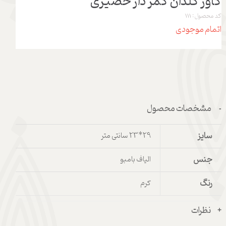
کاور گلدان کمر دار حصیری
کد محصول: 111
اتمام موجودی
مشخصات محصول
سایز
29*23 سانتی متر
جنس
الیاف بامبو
رنگ
کرم
نظرات