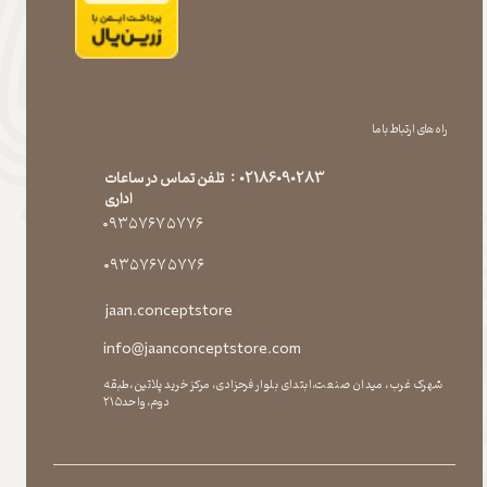
راه های ارتباط با ما
02186090283 : تلفن تماس در ساعات
اداری
۰۹۳۵۷۶۷۵۷۷۶
۰۹۳۵۷۶۷۵۷۷۶
jaan.conceptstore
info@jaanconceptstore.com
شهرک غرب، میدان صنعت،ابتدای بلوار فرحزادی، مرکز خرید پلاتین،طبقه
دوم،واحد۲۱۵