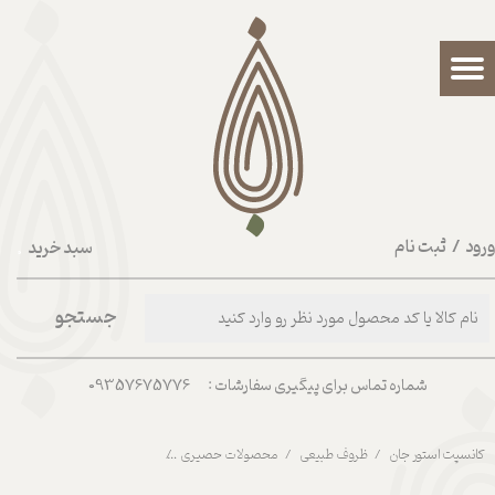
حساب کاربری من
تغییر گذر واژه
سفارشات
خروج از حساب کاربری
رود
/
ثبت نام
سبد خرید
۰
جستجو
شماره تماس برای پیگیری سفارشات : 09357675776
کانسپت استور جان
ظروف طبیعی
محصولات حصیری
کاور گلدان کمر دار حصیری