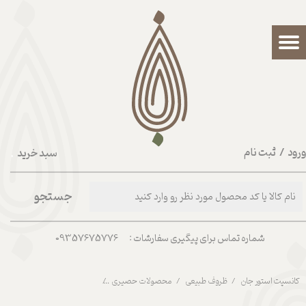
حساب کاربری من
تغییر گذر واژه
سفارشات
خروج از حساب کاربری
رود
/
ثبت نام
سبد خرید
۰
جستجو
شماره تماس برای پیگیری سفارشات : 09357675776
کانسپت استور جان
ظروف طبیعی
محصولات حصیری
سینی یا دیوار کوب حصیری