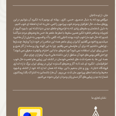
جان ، از ایده تا جان
دیرگاهی بود که به دنبال عنصری ، حسی ، کاری ، بهانه ای بودیم تا به انگیزه آن بتوانیم در این
روزهای سخت ، حال اطرافیان و مردم خوب پیرامون را کمی ، حتی به اندازه لحظه ای خوب کنیم.
به دلیل شغلمان و سفرهای زیادی که به فرامرزها و جاهای دیدنی دنیا داشته ایم، با بهره گیری از
تجربیات و عناصر خاطره انگیز همین سفرها ، با عطر ها ، طعم ها ، حس ها و هنرهای مردم دنیا آشنا
شدیم که حال خود ما را خوب کرده بودند تا جایی که، گاهی ، با آه و افسوس به خیلی از آن ها خیره
میشدیم و با خود می گفتیم آیا ایران زیبای ما هم همه این عناصر را در خود دارد؟ و بارها ، چندبارها
، چراهایی داشتیم که برای آن ها پاسخی نمی یافتیم چرا به این گونه روان و ساده از آثار هنری و
دستی زیبای ایران استفاده نمی شود؟چرا هنرهای ما با این احترام و کیفیت معرفی نمی شوند؟
چرا حتی گاهی بومی های خود آن مناطق از این داشته ها بی خبرند؟و هزاران چرای دیگر
​​​​​​​ همه این ها، به همراه لذت های شخصی خودمان در کشف این زیبایی ها و اهمیت حال خوب
اطرافیانمان ، انگیزه ای شد تا به آثار و هنرهای گسترده ایرانی در پهنای ایران بزرگ با راه اندازی
فروشگاه «جان» ، روح و جان بدهیم با این بهانه که همان اندازه که خود از کشف و شهود
محیط و استعدادهای پیرامون مان لذت می بریم ، آن ها را با شما نیز به اشتراک بگذاریماکنون
شما را به دیدن زیبایی های آثار دستی زنان و مردان ایرانی دعوت می کنیم.
نشان تجاری ما