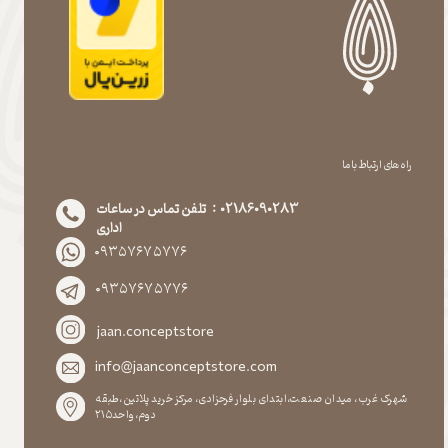
راه های ارتباط با ما
02186090283 : تلفن تماس در ساعات
اداری
۰۹۳۵۷۶۷۵۷۷۶
۰۹۳۵۷۶۷۵۷۷۶
jaan.conceptstore
info@jaanconceptstore.com
شهرک غرب، میدان صنعت،ابتدای بلوار فرحزادی، مرکز خرید پلاتین،طبقه
دوم،واحد۲۱۵