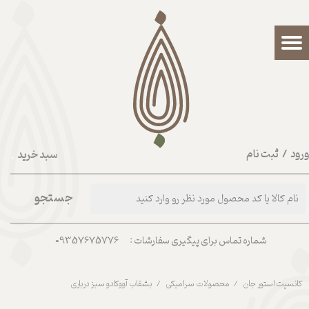
حساب کاربری من
تغییر گذر واژه
سفارشات
خروج از حساب کاربری
رود
/
ثبت نام
سبد خرید
۰
جستجو
شماره تماس برای پیگیری سفارشات : 09357675776
کانسپت استور جان
محصولات سرامیکی
بشقاب آووکادو سبز درباری