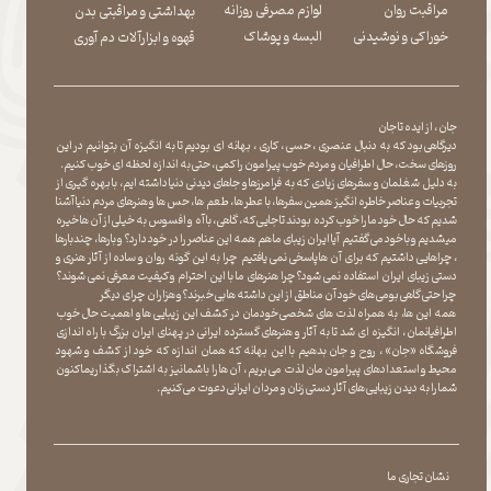
مراقبت روان
لوازم مصرفی روزانه
بهداشتی و مراقبتی بدن
​​​​​​​خوراکی و نوشیدنی
​​​​​​​البسه و پوشاک
​​​​​​​قهوه و ابزارآلات دم آوری
جان ، از ایده تا جان
دیرگاهی بود که به دنبال عنصری ، حسی ، کاری ، بهانه ای بودیم تا به انگیزه آن بتوانیم در این
روزهای سخت ، حال اطرافیان و مردم خوب پیرامون را کمی ، حتی به اندازه لحظه ای خوب کنیم.
به دلیل شغلمان و سفرهای زیادی که به فرامرزها و جاهای دیدنی دنیا داشته ایم، با بهره گیری از
تجربیات و عناصر خاطره انگیز همین سفرها ، با عطر ها ، طعم ها ، حس ها و هنرهای مردم دنیا آشنا
شدیم که حال خود ما را خوب کرده بودند تا جایی که، گاهی ، با آه و افسوس به خیلی از آن ها خیره
میشدیم و با خود می گفتیم آیا ایران زیبای ما هم همه این عناصر را در خود دارد؟ و بارها ، چندبارها
، چراهایی داشتیم که برای آن ها پاسخی نمی یافتیم چرا به این گونه روان و ساده از آثار هنری و
دستی زیبای ایران استفاده نمی شود؟چرا هنرهای ما با این احترام و کیفیت معرفی نمی شوند؟
چرا حتی گاهی بومی های خود آن مناطق از این داشته ها بی خبرند؟و هزاران چرای دیگر
​​​​​​​ همه این ها، به همراه لذت های شخصی خودمان در کشف این زیبایی ها و اهمیت حال خوب
اطرافیانمان ، انگیزه ای شد تا به آثار و هنرهای گسترده ایرانی در پهنای ایران بزرگ با راه اندازی
فروشگاه «جان» ، روح و جان بدهیم با این بهانه که همان اندازه که خود از کشف و شهود
محیط و استعدادهای پیرامون مان لذت می بریم ، آن ها را با شما نیز به اشتراک بگذاریماکنون
شما را به دیدن زیبایی های آثار دستی زنان و مردان ایرانی دعوت می کنیم.
نشان تجاری ما