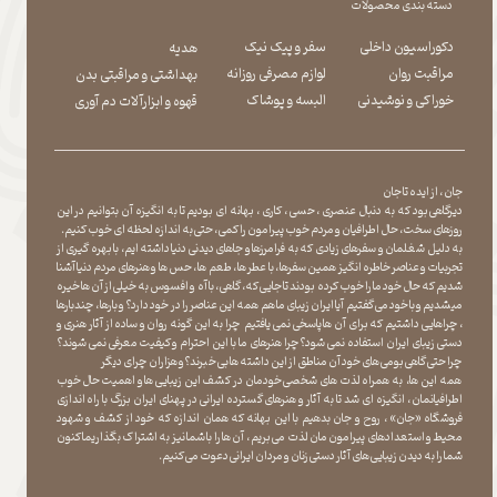
دسته بندی محصولات
دکوراسیون داخلی
سفر و پیک نیک
هدیه
مراقبت روان
لوازم مصرفی روزانه
بهداشتی و مراقبتی بدن
​​​​​​​خوراکی و نوشیدنی
​​​​​​​البسه و پوشاک
​​​​​​​قهوه و ابزارآلات دم آوری
جان ، از ایده تا جان
دیرگاهی بود که به دنبال عنصری ، حسی ، کاری ، بهانه ای بودیم تا به انگیزه آن بتوانیم در این
روزهای سخت ، حال اطرافیان و مردم خوب پیرامون را کمی ، حتی به اندازه لحظه ای خوب کنیم.
به دلیل شغلمان و سفرهای زیادی که به فرامرزها و جاهای دیدنی دنیا داشته ایم، با بهره گیری از
تجربیات و عناصر خاطره انگیز همین سفرها ، با عطر ها ، طعم ها ، حس ها و هنرهای مردم دنیا آشنا
شدیم که حال خود ما را خوب کرده بودند تا جایی که، گاهی ، با آه و افسوس به خیلی از آن ها خیره
میشدیم و با خود می گفتیم آیا ایران زیبای ما هم همه این عناصر را در خود دارد؟ و بارها ، چندبارها
، چراهایی داشتیم که برای آن ها پاسخی نمی یافتیم چرا به این گونه روان و ساده از آثار هنری و
دستی زیبای ایران استفاده نمی شود؟چرا هنرهای ما با این احترام و کیفیت معرفی نمی شوند؟
چرا حتی گاهی بومی های خود آن مناطق از این داشته ها بی خبرند؟و هزاران چرای دیگر
​​​​​​​ همه این ها، به همراه لذت های شخصی خودمان در کشف این زیبایی ها و اهمیت حال خوب
اطرافیانمان ، انگیزه ای شد تا به آثار و هنرهای گسترده ایرانی در پهنای ایران بزرگ با راه اندازی
فروشگاه «جان» ، روح و جان بدهیم با این بهانه که همان اندازه که خود از کشف و شهود
محیط و استعدادهای پیرامون مان لذت می بریم ، آن ها را با شما نیز به اشتراک بگذاریماکنون
شما را به دیدن زیبایی های آثار دستی زنان و مردان ایرانی دعوت می کنیم.