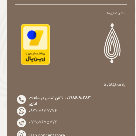
نشان تجاری ما
راه های ارتباط با ما
02186090283 : تلفن تماس در ساعات
اداری
۰۹۳۵۷۶۷۵۷۷۶
۰۹۳۵۷۶۷۵۷۷۶
jaan.conceptstore