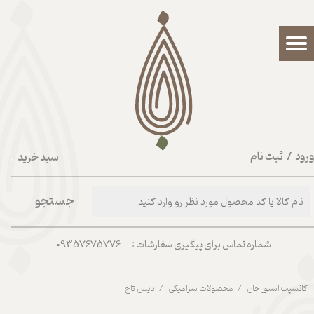
حساب کاربری من
تغییر گذر واژه
سفارشات
خروج از حساب کاربری
رود
/
ثبت نام
سبد خرید
۰
جستجو
شماره تماس برای پیگیری سفارشات : 09357675776
کانسپت استور جان
محصولات سرامیکی
دیس تاج