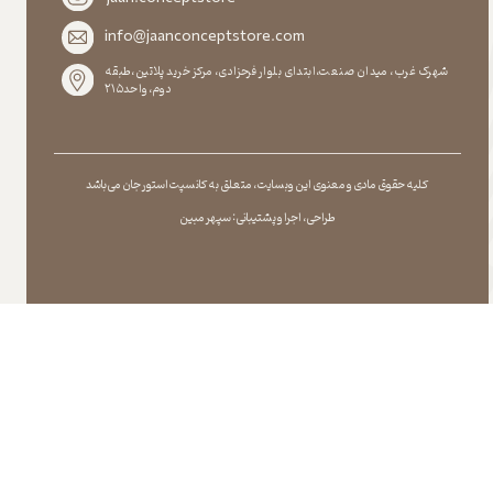
info@jaanconceptstore.com
شهرک غرب، میدان صنعت،ابتدای بلوار فرحزادی، مرکز خرید پلاتین،طبقه
دوم،واحد۲۱۵
کلیه حقوق مادی و معنوی این وبسایت ، متعلق به کانسپت استور جان می باشد
طراحی ، اجرا و پشتیبانی : سپهر مبین