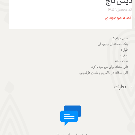
دیس تاج
کد محصول: 685
اتمام موجودی
جنس :سرامیک
رنگ :نسکافه ای و قهوه ای
طول :
عرض :
دست ساخته
قابل استفاده برای سرو سرد و گرم.
قابل استفاده در ماکروویو و ماشین ظرفشویی.
نظرات