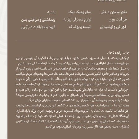
دسته بندی محصولات
دکوراسیون داخلی
سفر و پیک نیک
هدیه
مراقبت روان
لوازم مصرفی روزانه
بهداشتی و مراقبتی بدن
​​​​​​​خوراکی و نوشیدنی
​​​​​​​البسه و پوشاک
​​​​​​​قهوه و ابزارآلات دم آوری
جان ، از ایده تا جان
دیرگاهی بود که به دنبال عنصری ، حسی ، کاری ، بهانه ای بودیم تا به انگیزه آن بتوانیم در این
روزهای سخت ، حال اطرافیان و مردم خوب پیرامون را کمی ، حتی به اندازه لحظه ای خوب کنیم.
به دلیل شغلمان و سفرهای زیادی که به فرامرزها و جاهای دیدنی دنیا داشته ایم، با بهره گیری از
تجربیات و عناصر خاطره انگیز همین سفرها ، با عطر ها ، طعم ها ، حس ها و هنرهای مردم دنیا آشنا
شدیم که حال خود ما را خوب کرده بودند تا جایی که، گاهی ، با آه و افسوس به خیلی از آن ها خیره
میشدیم و با خود می گفتیم آیا ایران زیبای ما هم همه این عناصر را در خود دارد؟ و بارها ، چندبارها
، چراهایی داشتیم که برای آن ها پاسخی نمی یافتیم چرا به این گونه روان و ساده از آثار هنری و
دستی زیبای ایران استفاده نمی شود؟چرا هنرهای ما با این احترام و کیفیت معرفی نمی شوند؟
چرا حتی گاهی بومی های خود آن مناطق از این داشته ها بی خبرند؟و هزاران چرای دیگر
​​​​​​​ همه این ها، به همراه لذت های شخصی خودمان در کشف این زیبایی ها و اهمیت حال خوب
اطرافیانمان ، انگیزه ای شد تا به آثار و هنرهای گسترده ایرانی در پهنای ایران بزرگ با راه اندازی
فروشگاه «جان» ، روح و جان بدهیم با این بهانه که همان اندازه که خود از کشف و شهود
محیط و استعدادهای پیرامون مان لذت می بریم ، آن ها را با شما نیز به اشتراک بگذاریماکنون
شما را به دیدن زیبایی های آثار دستی زنان و مردان ایرانی دعوت می کنیم.