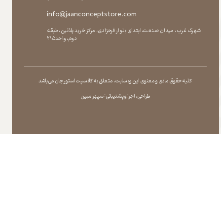
info@jaanconceptstore.com
شهرک غرب، میدان صنعت،ابتدای بلوار فرحزادی، مرکز خرید پلاتین،طبقه
دوم،واحد۲۱۵
کلیه حقوق مادی و معنوی این وبسایت ، متعلق به کانسپت استور جان می باشد
طراحی ، اجرا و پشتیبانی : سپهر مبین