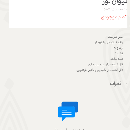
لیوان لوز
کد محصول: 687
اتمام موجودی
جنس :سرامیک
رنگ :نسکافه ای با قهوه ای
ارتفاع :9
قطر :10
دست ساخته
قابل استفاده برای سرو سرد و گرم.
قابل استفاده در ماکروویو و ماشین ظرفشویی.
نظرات