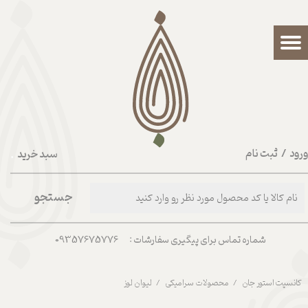
حساب کاربری من
تغییر گذر واژه
سفارشات
خروج از حساب کاربری
رود
/
ثبت نام
سبد خرید
۰
جستجو
شماره تماس برای پیگیری سفارشات : 09357675776
کانسپت استور جان
محصولات سرامیکی
لیوان لوز