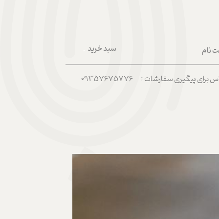
سبد خرید
ت نام
۰
ربری من
رای پیگیری سفارشات : 09357675776
 واژه
حساب کاربری