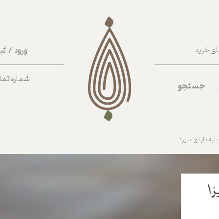
ورود
/
ثب
ای خرید
حساب کا
شماره تماس ب
جستجو
تغییر گذر
سفارشات
خروج از 
به دار لوز سایز1
1