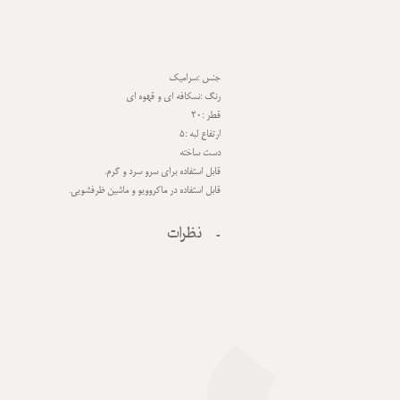
جنس :سرامیک
رنگ :نسکافه ای و قهوه ای
قطر :20
ارتفاع لبه :5
دست ساخته
قابل استفاده برای سرو سرد و گرم.
قابل استفاده در ماکروویو و ماشین ظرفشویی.
نظرات