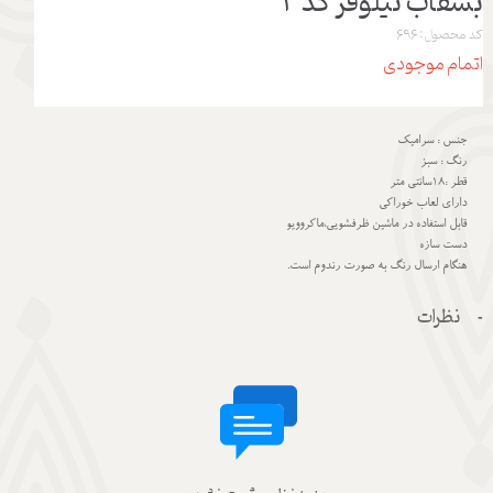
بشقاب نیلوفر کد3
کد محصول: 696
اتمام موجودی
جنس : سرامیک
رنگ : سبز
قطر :18سانتی متر
دارای لعاب خوراکی
قابل استفاده در ماشین ظرفشویی،ماکروویو
دست سازه
هنگام ارسال رنگ به صورت رندوم است.
نظرات