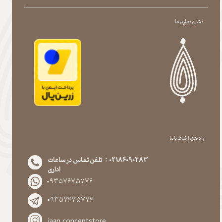
نشان تجاری ما
راه های ارتباط با ما
02186090283 : تلفن تماس در ساعات
اداری
۰۹۳۵۷۶۷۵۷۷۶
۰۹۳۵۷۶۷۵۷۷۶
jaan.conceptstore