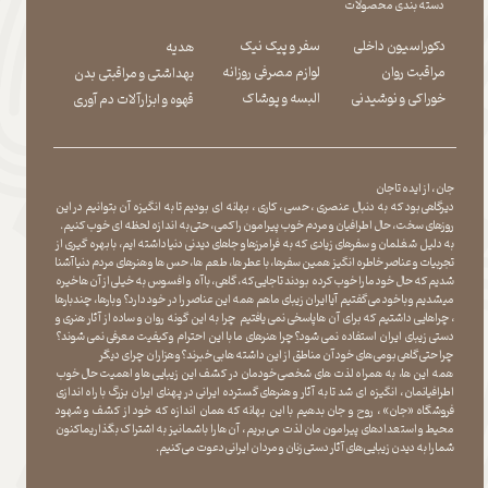
دسته بندی محصولات
دکوراسیون داخلی
سفر و پیک نیک
هدیه
مراقبت روان
لوازم مصرفی روزانه
بهداشتی و مراقبتی بدن
​​​​​​​خوراکی و نوشیدنی
​​​​​​​البسه و پوشاک
​​​​​​​قهوه و ابزارآلات دم آوری
جان ، از ایده تا جان
دیرگاهی بود که به دنبال عنصری ، حسی ، کاری ، بهانه ای بودیم تا به انگیزه آن بتوانیم در این
روزهای سخت ، حال اطرافیان و مردم خوب پیرامون را کمی ، حتی به اندازه لحظه ای خوب کنیم.
به دلیل شغلمان و سفرهای زیادی که به فرامرزها و جاهای دیدنی دنیا داشته ایم، با بهره گیری از
تجربیات و عناصر خاطره انگیز همین سفرها ، با عطر ها ، طعم ها ، حس ها و هنرهای مردم دنیا آشنا
شدیم که حال خود ما را خوب کرده بودند تا جایی که، گاهی ، با آه و افسوس به خیلی از آن ها خیره
میشدیم و با خود می گفتیم آیا ایران زیبای ما هم همه این عناصر را در خود دارد؟ و بارها ، چندبارها
، چراهایی داشتیم که برای آن ها پاسخی نمی یافتیم چرا به این گونه روان و ساده از آثار هنری و
دستی زیبای ایران استفاده نمی شود؟چرا هنرهای ما با این احترام و کیفیت معرفی نمی شوند؟
چرا حتی گاهی بومی های خود آن مناطق از این داشته ها بی خبرند؟و هزاران چرای دیگر
​​​​​​​ همه این ها، به همراه لذت های شخصی خودمان در کشف این زیبایی ها و اهمیت حال خوب
اطرافیانمان ، انگیزه ای شد تا به آثار و هنرهای گسترده ایرانی در پهنای ایران بزرگ با راه اندازی
فروشگاه «جان» ، روح و جان بدهیم با این بهانه که همان اندازه که خود از کشف و شهود
محیط و استعدادهای پیرامون مان لذت می بریم ، آن ها را با شما نیز به اشتراک بگذاریماکنون
شما را به دیدن زیبایی های آثار دستی زنان و مردان ایرانی دعوت می کنیم.