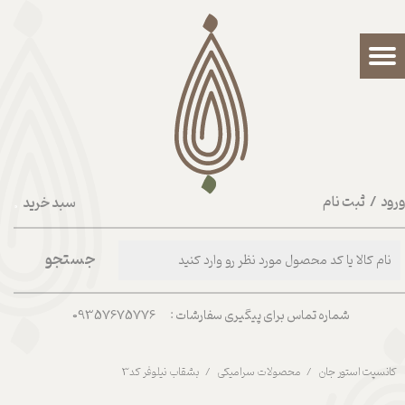
حساب کاربری من
تغییر گذر واژه
سفارشات
خروج از حساب کاربری
رود
/
ثبت نام
سبد خرید
۰
جستجو
شماره تماس برای پیگیری سفارشات : 09357675776
کانسپت استور جان
محصولات سرامیکی
بشقاب نیلوفر کد3