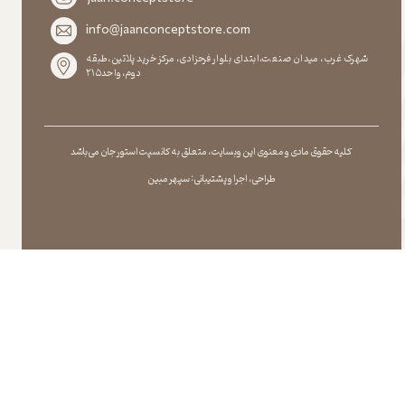
info@jaanconceptstore.com
شهرک غرب، میدان صنعت،ابتدای بلوار فرحزادی، مرکز خرید پلاتین،طبقه
دوم،واحد۲۱۵
کلیه حقوق مادی و معنوی این وبسایت ، متعلق به کانسپت استور جان می باشد
طراحی ، اجرا و پشتیبانی : سپهر مبین