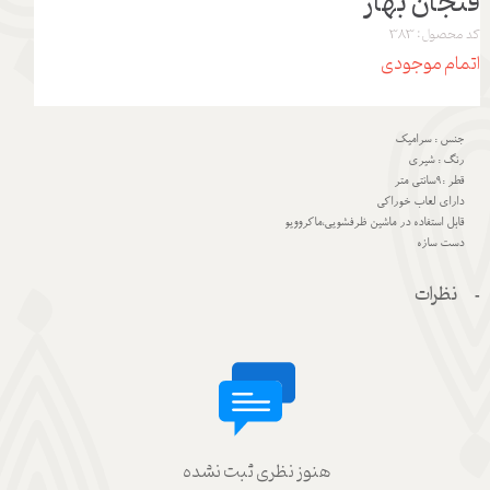
فنجان بهار
کد محصول: 383
اتمام موجودی
جنس : سرامیک
رنگ : شیری
قطر :9سانتی متر
دارای لعاب خوراکی
قابل استفاده در ماشین ظرفشویی،ماکروویو
دست سازه
نظرات
هنوز نظری ثبت نشده