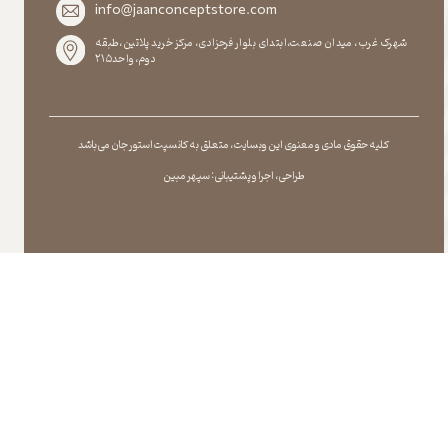
info@jaanconceptstore.com
شهرک غرب، میدان صنعت،ابتدای بلوار فرحزادی، مرکز خرید پلاتین،طبقه
دوم،واحد۲۱۵
کلیه حقوق مادی و معنوی این وبسایت ، متعلق به کانسپت استور جان می باشد
طراحی ، اجرا و پشتیبانی : سپهر مبین