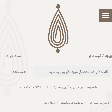
حساب کاربری من
تغییر گذر واژه
سفارشات
خروج از حساب کاربری
رود
/
ثبت نام
سبد خرید
۰
جستجو
شماره تماس برای پیگیری سفارشات : 09357675776
کانسپت استور جان
محصولات سرامیکی
فنجان بهار