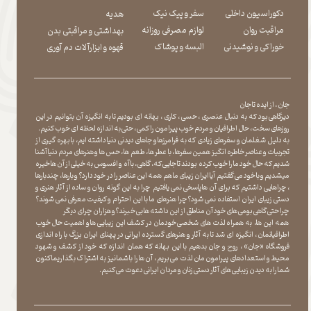
دکوراسیون داخلی
سفر و پیک نیک
هدیه
مراقبت روان
لوازم مصرفی روزانه
بهداشتی و مراقبتی بدن
​​​​​​​خوراکی و نوشیدنی
​​​​​​​البسه و پوشاک
​​​​​​​قهوه و ابزارآلات دم آوری
جان ، از ایده تا جان
دیرگاهی بود که به دنبال عنصری ، حسی ، کاری ، بهانه ای بودیم تا به انگیزه آن بتوانیم در این
روزهای سخت ، حال اطرافیان و مردم خوب پیرامون را کمی ، حتی به اندازه لحظه ای خوب کنیم.
به دلیل شغلمان و سفرهای زیادی که به فرامرزها و جاهای دیدنی دنیا داشته ایم، با بهره گیری از
تجربیات و عناصر خاطره انگیز همین سفرها ، با عطر ها ، طعم ها ، حس ها و هنرهای مردم دنیا آشنا
شدیم که حال خود ما را خوب کرده بودند تا جایی که، گاهی ، با آه و افسوس به خیلی از آن ها خیره
میشدیم و با خود می گفتیم آیا ایران زیبای ما هم همه این عناصر را در خود دارد؟ و بارها ، چندبارها
، چراهایی داشتیم که برای آن ها پاسخی نمی یافتیم چرا به این گونه روان و ساده از آثار هنری و
دستی زیبای ایران استفاده نمی شود؟چرا هنرهای ما با این احترام و کیفیت معرفی نمی شوند؟
چرا حتی گاهی بومی های خود آن مناطق از این داشته ها بی خبرند؟و هزاران چرای دیگر
​​​​​​​ همه این ها، به همراه لذت های شخصی خودمان در کشف این زیبایی ها و اهمیت حال خوب
اطرافیانمان ، انگیزه ای شد تا به آثار و هنرهای گسترده ایرانی در پهنای ایران بزرگ با راه اندازی
فروشگاه «جان» ، روح و جان بدهیم با این بهانه که همان اندازه که خود از کشف و شهود
محیط و استعدادهای پیرامون مان لذت می بریم ، آن ها را با شما نیز به اشتراک بگذاریماکنون
شما را به دیدن زیبایی های آثار دستی زنان و مردان ایرانی دعوت می کنیم.