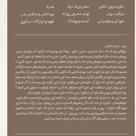
دکوراسیون داخلی
سفر و پیک نیک
هدیه
مراقبت روان
لوازم مصرفی روزانه
بهداشتی و مراقبتی بدن
​​​​​​​خوراکی و نوشیدنی
​​​​​​​البسه و پوشاک
​​​​​​​قهوه و ابزارآلات دم آوری
جان ، از ایده تا جان
دیرگاهی بود که به دنبال عنصری ، حسی ، کاری ، بهانه ای بودیم تا به انگیزه آن بتوانیم در این
روزهای سخت ، حال اطرافیان و مردم خوب پیرامون را کمی ، حتی به اندازه لحظه ای خوب کنیم.
به دلیل شغلمان و سفرهای زیادی که به فرامرزها و جاهای دیدنی دنیا داشته ایم، با بهره گیری از
تجربیات و عناصر خاطره انگیز همین سفرها ، با عطر ها ، طعم ها ، حس ها و هنرهای مردم دنیا آشنا
شدیم که حال خود ما را خوب کرده بودند تا جایی که، گاهی ، با آه و افسوس به خیلی از آن ها خیره
میشدیم و با خود می گفتیم آیا ایران زیبای ما هم همه این عناصر را در خود دارد؟ و بارها ، چندبارها
، چراهایی داشتیم که برای آن ها پاسخی نمی یافتیم چرا به این گونه روان و ساده از آثار هنری و
دستی زیبای ایران استفاده نمی شود؟چرا هنرهای ما با این احترام و کیفیت معرفی نمی شوند؟
چرا حتی گاهی بومی های خود آن مناطق از این داشته ها بی خبرند؟و هزاران چرای دیگر
​​​​​​​ همه این ها، به همراه لذت های شخصی خودمان در کشف این زیبایی ها و اهمیت حال خوب
اطرافیانمان ، انگیزه ای شد تا به آثار و هنرهای گسترده ایرانی در پهنای ایران بزرگ با راه اندازی
فروشگاه «جان» ، روح و جان بدهیم با این بهانه که همان اندازه که خود از کشف و شهود
محیط و استعدادهای پیرامون مان لذت می بریم ، آن ها را با شما نیز به اشتراک بگذاریماکنون
شما را به دیدن زیبایی های آثار دستی زنان و مردان ایرانی دعوت می کنیم.