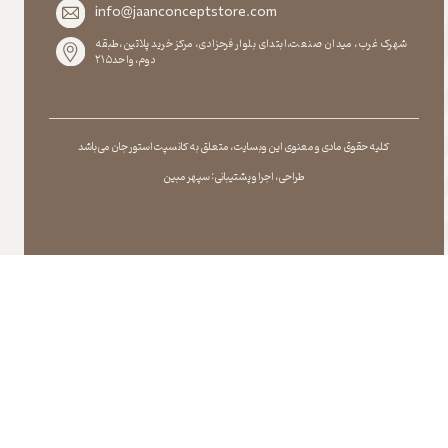
info@jaanconceptstore.com
شهرک غرب، میدان صنعت،ابتدای بلوار فرحزادی، مرکز خرید پلاتین،طبقه
دوم،واحد۲۱۵
کلیه حقوق مادی و معنوی این وبسایت ، متعلق به کانسپت استور جان می باشد
طراحی ، اجرا و پشتیبانی : سپهر مبین