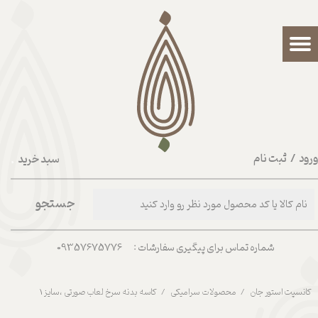
حساب کاربری من
تغییر گذر واژه
سفارشات
خروج از حساب کاربری
رود
/
ثبت نام
سبد خرید
۰
جستجو
شماره تماس برای پیگیری سفارشات : 09357675776
کانسپت استور جان
محصولات سرامیکی
کاسه بدنه سرخ لعاب صورتی ،سایز 1