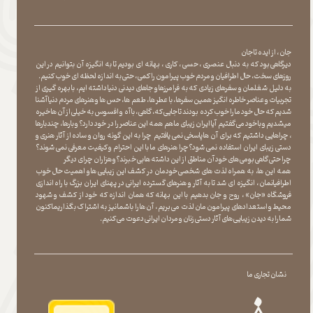
جان ، از ایده تا جان
دیرگاهی بود که به دنبال عنصری ، حسی ، کاری ، بهانه ای بودیم تا به انگیزه آن بتوانیم در این
روزهای سخت ، حال اطرافیان و مردم خوب پیرامون را کمی ، حتی به اندازه لحظه ای خوب کنیم.
به دلیل شغلمان و سفرهای زیادی که به فرامرزها و جاهای دیدنی دنیا داشته ایم، با بهره گیری از
تجربیات و عناصر خاطره انگیز همین سفرها ، با عطر ها ، طعم ها ، حس ها و هنرهای مردم دنیا آشنا
شدیم که حال خود ما را خوب کرده بودند تا جایی که، گاهی ، با آه و افسوس به خیلی از آن ها خیره
میشدیم و با خود می گفتیم آیا ایران زیبای ما هم همه این عناصر را در خود دارد؟ و بارها ، چندبارها
، چراهایی داشتیم که برای آن ها پاسخی نمی یافتیم چرا به این گونه روان و ساده از آثار هنری و
دستی زیبای ایران استفاده نمی شود؟چرا هنرهای ما با این احترام و کیفیت معرفی نمی شوند؟
چرا حتی گاهی بومی های خود آن مناطق از این داشته ها بی خبرند؟و هزاران چرای دیگر
​​​​​​​ همه این ها، به همراه لذت های شخصی خودمان در کشف این زیبایی ها و اهمیت حال خوب
اطرافیانمان ، انگیزه ای شد تا به آثار و هنرهای گسترده ایرانی در پهنای ایران بزرگ با راه اندازی
فروشگاه «جان» ، روح و جان بدهیم با این بهانه که همان اندازه که خود از کشف و شهود
محیط و استعدادهای پیرامون مان لذت می بریم ، آن ها را با شما نیز به اشتراک بگذاریماکنون
شما را به دیدن زیبایی های آثار دستی زنان و مردان ایرانی دعوت می کنیم.
نشان تجاری ما