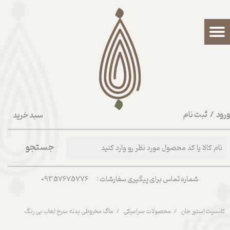
حساب کاربری من
تغییر گذر واژه
سفارشات
خروج از حساب کاربری
رود
/
ثبت نام
سبد خرید
۰
جستجو
شماره تماس برای پیگیری سفارشات : 09357675776
کانسپت استور جان
محصولات سرامیکی
ماگ مخروطی بدنه سرخ لعاب بی رنگ