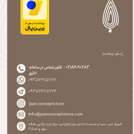
راه های ارتباط با ما
02186090283 : تلفن تماس در ساعات
اداری
۰۹۳۵۷۶۷۵۷۷۶
۰۹۳۵۷۶۷۵۷۷۶
jaan.conceptstore
info@jaanconceptstore.com
شهرک غرب، میدان صنعت،ابتدای بلوار فرحزادی، مرکز خرید پلاتین،طبقه
دوم،واحد۲۱۵