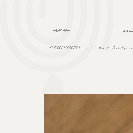
سبد خرید
ت نام
۰
ربری من
رای پیگیری سفارشات : 09357675776
 واژه
حساب کاربری