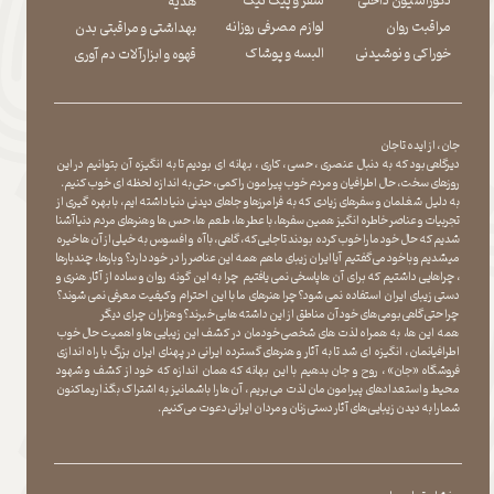
دکوراسیون داخلی
سفر و پیک نیک
هدیه
مراقبت روان
لوازم مصرفی روزانه
بهداشتی و مراقبتی بدن
​​​​​​​خوراکی و نوشیدنی
​​​​​​​البسه و پوشاک
​​​​​​​قهوه و ابزارآلات دم آوری
جان ، از ایده تا جان
دیرگاهی بود که به دنبال عنصری ، حسی ، کاری ، بهانه ای بودیم تا به انگیزه آن بتوانیم در این
روزهای سخت ، حال اطرافیان و مردم خوب پیرامون را کمی ، حتی به اندازه لحظه ای خوب کنیم.
به دلیل شغلمان و سفرهای زیادی که به فرامرزها و جاهای دیدنی دنیا داشته ایم، با بهره گیری از
تجربیات و عناصر خاطره انگیز همین سفرها ، با عطر ها ، طعم ها ، حس ها و هنرهای مردم دنیا آشنا
شدیم که حال خود ما را خوب کرده بودند تا جایی که، گاهی ، با آه و افسوس به خیلی از آن ها خیره
میشدیم و با خود می گفتیم آیا ایران زیبای ما هم همه این عناصر را در خود دارد؟ و بارها ، چندبارها
، چراهایی داشتیم که برای آن ها پاسخی نمی یافتیم چرا به این گونه روان و ساده از آثار هنری و
دستی زیبای ایران استفاده نمی شود؟چرا هنرهای ما با این احترام و کیفیت معرفی نمی شوند؟
چرا حتی گاهی بومی های خود آن مناطق از این داشته ها بی خبرند؟و هزاران چرای دیگر
​​​​​​​ همه این ها، به همراه لذت های شخصی خودمان در کشف این زیبایی ها و اهمیت حال خوب
اطرافیانمان ، انگیزه ای شد تا به آثار و هنرهای گسترده ایرانی در پهنای ایران بزرگ با راه اندازی
فروشگاه «جان» ، روح و جان بدهیم با این بهانه که همان اندازه که خود از کشف و شهود
محیط و استعدادهای پیرامون مان لذت می بریم ، آن ها را با شما نیز به اشتراک بگذاریماکنون
شما را به دیدن زیبایی های آثار دستی زنان و مردان ایرانی دعوت می کنیم.