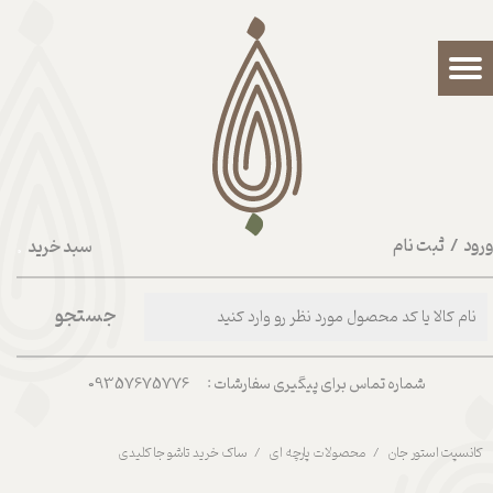
حساب کاربری من
تغییر گذر واژه
سفارشات
خروج از حساب کاربری
رود
/
ثبت نام
سبد خرید
۰
جستجو
شماره تماس برای پیگیری سفارشات : 09357675776
کانسپت استور جان
محصولات پارچه ای
ساک خرید تاشو جا کلیدی