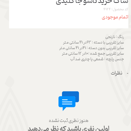
ساک خرید تاشو جا کلیدی
کد محصول: 4124
اتمام موجودی
رنگ : نارنجی
سایز تقریبی با دسته : 63در 41 سانتی متر
سایز تقریبی بدون دسته : 41در 41 سانتی متر
سایز تقریبی جمع شده :10در 12 سانتی متر
جنس پارچه : شمعی یا چتری ضد آب
نظرات
هنوز نظری ثبت نشده
اولین نفری باشید که نظر می‌دهید