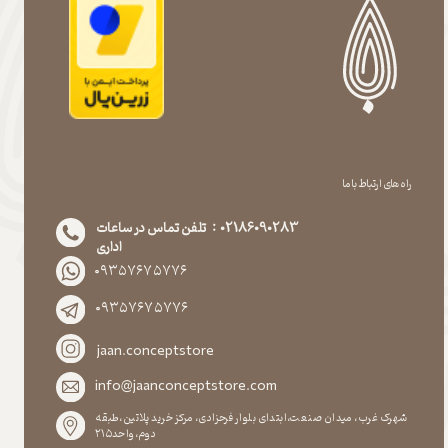
راه های ارتباط با ما
02186090283 : تلفن تماس در ساعات
اداری
۰۹۳۵۷۶۷۵۷۷۶
۰۹۳۵۷۶۷۵۷۷۶
jaan.conceptstore
info@jaanconceptstore.com
شهرک غرب، میدان صنعت،ابتدای بلوار فرحزادی، مرکز خرید پلاتین،طبقه
دوم،واحد۲۱۵