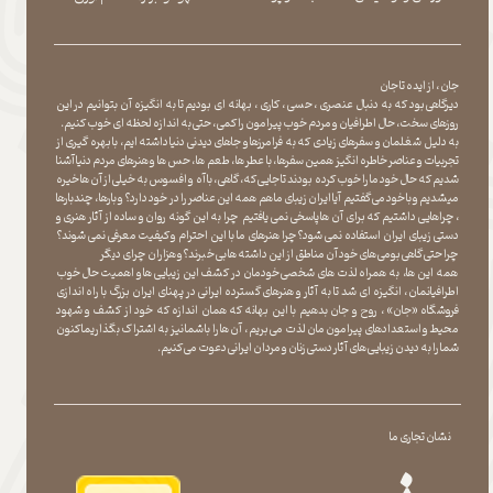
جان ، از ایده تا جان
دیرگاهی بود که به دنبال عنصری ، حسی ، کاری ، بهانه ای بودیم تا به انگیزه آن بتوانیم در این
روزهای سخت ، حال اطرافیان و مردم خوب پیرامون را کمی ، حتی به اندازه لحظه ای خوب کنیم.
به دلیل شغلمان و سفرهای زیادی که به فرامرزها و جاهای دیدنی دنیا داشته ایم، با بهره گیری از
تجربیات و عناصر خاطره انگیز همین سفرها ، با عطر ها ، طعم ها ، حس ها و هنرهای مردم دنیا آشنا
شدیم که حال خود ما را خوب کرده بودند تا جایی که، گاهی ، با آه و افسوس به خیلی از آن ها خیره
میشدیم و با خود می گفتیم آیا ایران زیبای ما هم همه این عناصر را در خود دارد؟ و بارها ، چندبارها
، چراهایی داشتیم که برای آن ها پاسخی نمی یافتیم چرا به این گونه روان و ساده از آثار هنری و
دستی زیبای ایران استفاده نمی شود؟چرا هنرهای ما با این احترام و کیفیت معرفی نمی شوند؟
چرا حتی گاهی بومی های خود آن مناطق از این داشته ها بی خبرند؟و هزاران چرای دیگر
​​​​​​​ همه این ها، به همراه لذت های شخصی خودمان در کشف این زیبایی ها و اهمیت حال خوب
اطرافیانمان ، انگیزه ای شد تا به آثار و هنرهای گسترده ایرانی در پهنای ایران بزرگ با راه اندازی
فروشگاه «جان» ، روح و جان بدهیم با این بهانه که همان اندازه که خود از کشف و شهود
محیط و استعدادهای پیرامون مان لذت می بریم ، آن ها را با شما نیز به اشتراک بگذاریماکنون
شما را به دیدن زیبایی های آثار دستی زنان و مردان ایرانی دعوت می کنیم.
نشان تجاری ما