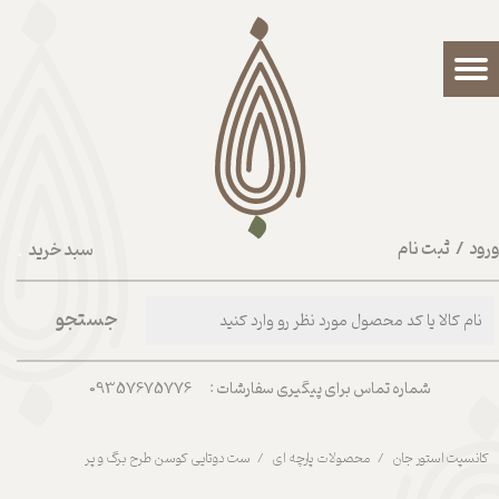
حساب کاربری من
تغییر گذر واژه
سفارشات
خروج از حساب کاربری
رود
/
ثبت نام
سبد خرید
۰
جستجو
شماره تماس برای پیگیری سفارشات : 09357675776
کانسپت استور جان
محصولات پارچه ای
ست دوتایی کوسن طرح برگ و پر