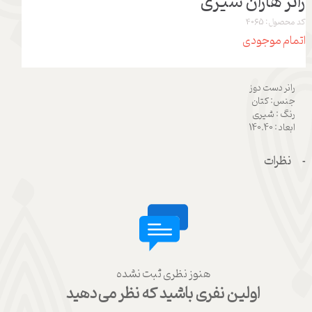
رانر هازان شیری
کد محصول: 4065
اتمام موجودی
رانر دست دوز
جنس: کتان
رنگ : شیری
ابعاد : 140.40
نظرات
هنوز نظری ثبت نشده
اولین نفری باشید که نظر می‌دهید