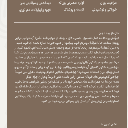
مراقبت روان
لوازم مصرفی روزانه
بهداشتی و مراقبتی بدن
​​​​​​​خوراکی و نوشیدنی
​​​​​​​البسه و پوشاک
​​​​​​​قهوه و ابزارآلات دم آوری
جان ، از ایده تا جان
دیرگاهی بود که به دنبال عنصری ، حسی ، کاری ، بهانه ای بودیم تا به انگیزه آن بتوانیم در این
روزهای سخت ، حال اطرافیان و مردم خوب پیرامون را کمی ، حتی به اندازه لحظه ای خوب کنیم.
به دلیل شغلمان و سفرهای زیادی که به فرامرزها و جاهای دیدنی دنیا داشته ایم، با بهره گیری از
تجربیات و عناصر خاطره انگیز همین سفرها ، با عطر ها ، طعم ها ، حس ها و هنرهای مردم دنیا آشنا
شدیم که حال خود ما را خوب کرده بودند تا جایی که، گاهی ، با آه و افسوس به خیلی از آن ها خیره
میشدیم و با خود می گفتیم آیا ایران زیبای ما هم همه این عناصر را در خود دارد؟ و بارها ، چندبارها
، چراهایی داشتیم که برای آن ها پاسخی نمی یافتیم چرا به این گونه روان و ساده از آثار هنری و
دستی زیبای ایران استفاده نمی شود؟چرا هنرهای ما با این احترام و کیفیت معرفی نمی شوند؟
چرا حتی گاهی بومی های خود آن مناطق از این داشته ها بی خبرند؟و هزاران چرای دیگر
​​​​​​​ همه این ها، به همراه لذت های شخصی خودمان در کشف این زیبایی ها و اهمیت حال خوب
اطرافیانمان ، انگیزه ای شد تا به آثار و هنرهای گسترده ایرانی در پهنای ایران بزرگ با راه اندازی
فروشگاه «جان» ، روح و جان بدهیم با این بهانه که همان اندازه که خود از کشف و شهود
محیط و استعدادهای پیرامون مان لذت می بریم ، آن ها را با شما نیز به اشتراک بگذاریماکنون
شما را به دیدن زیبایی های آثار دستی زنان و مردان ایرانی دعوت می کنیم.
نشان تجاری ما