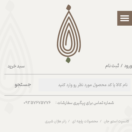
حساب کاربری من
تغییر گذر واژه
سفارشات
خروج از حساب کاربری
رود
/
ثبت نام
سبد خرید
۰
جستجو
شماره تماس برای پیگیری سفارشات : 09357675776
کانسپت استور جان
محصولات پارچه ای
رانر هازان شیری