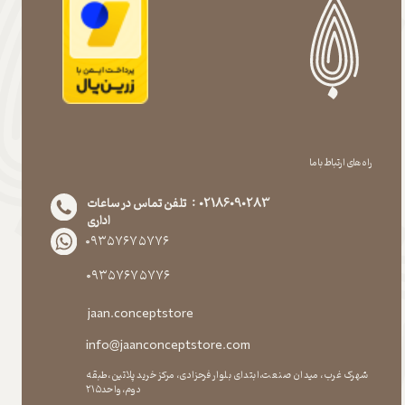
راه های ارتباط با ما
02186090283 : تلفن تماس در ساعات
اداری
۰۹۳۵۷۶۷۵۷۷۶
۰۹۳۵۷۶۷۵۷۷۶
jaan.conceptstore
info@jaanconceptstore.com
شهرک غرب، میدان صنعت،ابتدای بلوار فرحزادی، مرکز خرید پلاتین،طبقه
دوم،واحد۲۱۵