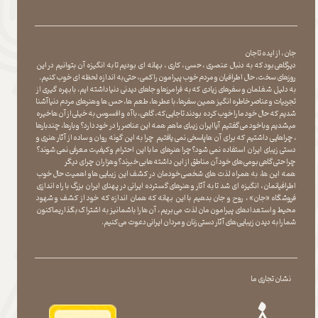
جان ، از ایده تا جان
دیرگاهی بود که به دنبال عنصری ، حسی ، کاری ، بهانه ای بودیم تا به انگیزه آن بتوانیم در این
روزهای سخت ، حال اطرافیان و مردم خوب پیرامون را کمی ، حتی به اندازه لحظه ای خوب کنیم.
به دلیل شغلمان و سفرهای زیادی که به فرامرزها و جاهای دیدنی دنیا داشته ایم، با بهره گیری از
تجربیات و عناصر خاطره انگیز همین سفرها ، با عطر ها ، طعم ها ، حس ها و هنرهای مردم دنیا آشنا
شدیم که حال خود ما را خوب کرده بودند تا جایی که، گاهی ، با آه و افسوس به خیلی از آن ها خیره
میشدیم و با خود می گفتیم آیا ایران زیبای ما هم همه این عناصر را در خود دارد؟ و بارها ، چندبارها
، چراهایی داشتیم که برای آن ها پاسخی نمی یافتیم چرا به این گونه روان و ساده از آثار هنری و
دستی زیبای ایران استفاده نمی شود؟چرا هنرهای ما با این احترام و کیفیت معرفی نمی شوند؟
چرا حتی گاهی بومی های خود آن مناطق از این داشته ها بی خبرند؟و هزاران چرای دیگر
​​​​​​​ همه این ها، به همراه لذت های شخصی خودمان در کشف این زیبایی ها و اهمیت حال خوب
اطرافیانمان ، انگیزه ای شد تا به آثار و هنرهای گسترده ایرانی در پهنای ایران بزرگ با راه اندازی
فروشگاه «جان» ، روح و جان بدهیم با این بهانه که همان اندازه که خود از کشف و شهود
محیط و استعدادهای پیرامون مان لذت می بریم ، آن ها را با شما نیز به اشتراک بگذاریماکنون
شما را به دیدن زیبایی های آثار دستی زنان و مردان ایرانی دعوت می کنیم.
نشان تجاری ما