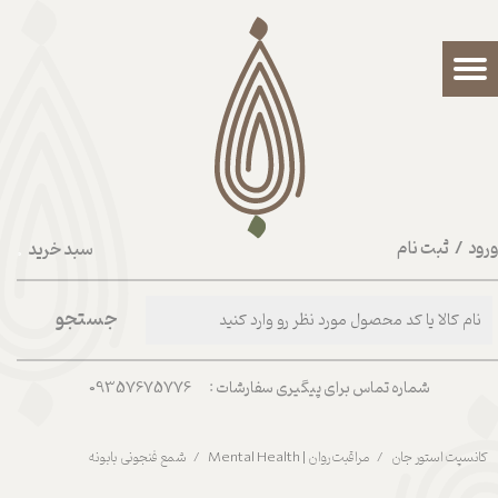
حساب کاربری من
تغییر گذر واژه
سفارشات
خروج از حساب کاربری
رود
/
ثبت نام
سبد خرید
۰
جستجو
شماره تماس برای پیگیری سفارشات : 09357675776
کانسپت استور جان
مراقبت روان | Mental Health
شمع فنجونی بابونه