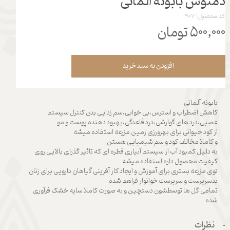
دمنوش بابونه آلمانی
کد محصول: 907
۵۰۰,۰۰۰ تومان
افزودن به سبد خرید
بابونه آلمانی
کاهش اضطراب و استرس،بی خوابی،سم زدایی بدن کنترل سیستم
عصبی،درد های گوارشی،درد قاعدگی،بهبود دهنده پوست و مو
از کود حیوانی برای بهرورزی زمین مزرعه استفاده میشه
و کاملا مخالف کود و سم شیمیایی هستن
به دلیل کمبود آب از سیستم آبیاری قطره ای که تاثیر گذرای بالایی روی
کیفیت محصول داره استفاده میشه
توی مزرعه بستری برای آموزش و ایجاد کار آفرینی گیاهان دارویی برای زنان
بدسرپرست و سرپرست خوانوار فراهم شده
تمامی گل ها توسطشون دستچین و به صورت کاملا سایه خشک فرآوری
شده
نظرات