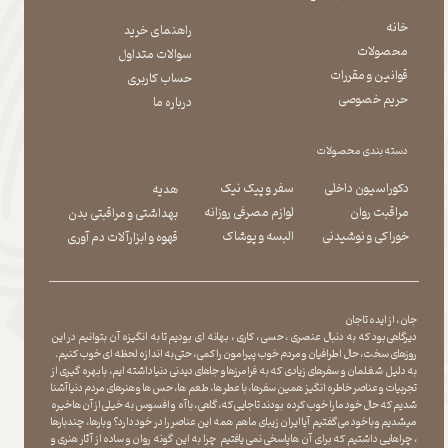
خانه
راهنمای خرید
محصولات
سوالات متداول
قوانین و مقررات
حساب کاربری
حریم خصوصی
درباره ما
دسته بندی محصولات
دکوراسیون داخلی
سفر و پیک نیک
هدیه
مراقبت روان
لوازم مصرفی روزانه
بهداشتی و مراقبتی بدن
​​​​​​​خوراکی و نوشیدنی
​​​​​​​البسه و پوشاک
​​​​​​​قهوه و ابزارآلات دم آوری
جان ، از ایده تا جان
دیرگاهی بود که به دنبال عنصری ، حسی ، کاری ، بهانه ای بودیم تا به انگیزه آن بتوانیم در این
روزهای سخت ، حال اطرافیان و مردم خوب پیرامون را کمی ، حتی به اندازه لحظه ای خوب کنیم.
به دلیل شغلمان و سفرهای زیادی که به فرامرزها و جاهای دیدنی دنیا داشته ایم، با بهره گیری از
تجربیات و عناصر خاطره انگیز همین سفرها ، با عطر ها ، طعم ها ، حس ها و هنرهای مردم دنیا آشنا
شدیم که حال خود ما را خوب کرده بودند تا جایی که، گاهی ، با آه و افسوس به خیلی از آن ها خیره
میشدیم و با خود می گفتیم آیا ایران زیبای ما هم همه این عناصر را در خود دارد؟ و بارها ، چندبارها
، چراهایی داشتیم که برای آن ها پاسخی نمی یافتیم چرا به این گونه روان و ساده از آثار هنری و