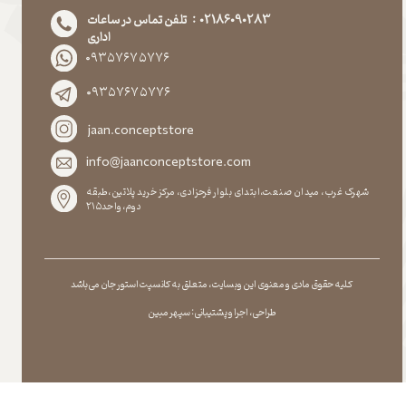
02186090283 : تلفن تماس در ساعات
اداری
۰۹۳۵۷۶۷۵۷۷۶
۰۹۳۵۷۶۷۵۷۷۶
jaan.conceptstore
info@jaanconceptstore.com
شهرک غرب، میدان صنعت،ابتدای بلوار فرحزادی، مرکز خرید پلاتین،طبقه
دوم،واحد۲۱۵
کلیه حقوق مادی و معنوی این وبسایت ، متعلق به کانسپت استور جان می باشد
طراحی ، اجرا و پشتیبانی : سپهر مبین