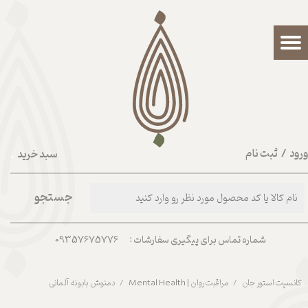
حساب کاربری من
تغییر گذر واژه
سفارشات
خروج از حساب کاربری
رود
/
ثبت نام
سبد خرید
۰
جستجو
شماره تماس برای پیگیری سفارشات : 09357675776
کانسپت استور جان
مراقبت روان | Mental Health
دمنوش بابونه آلمانی