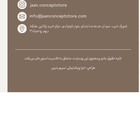
jaan.conceptstore
info@jaanconceptstore.com
شهرک غرب، میدان صنعت،ابتدای بلوار فرحزادی، مرکز خرید پلاتین،طبقه
دوم،واحد۲۱۵
کلیه حقوق مادی و معنوی این وبسایت ، متعلق به کانسپت استور جان می باشد
طراحی ، اجرا و پشتیبانی : سپهر مبین