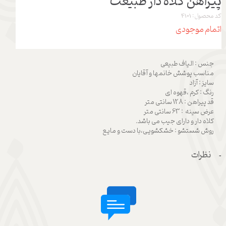
پیراهن کلاه دار طبیعت
کد محصول: 4101
اتمام موجودی
جنس : الیاف طبیعی
مناسب پوشش خانمها و آقایان
سایز : آزاد
رنگ : کرم ،قهوه ای
قد پیراهن : 128 سانتی متر
عرض سینه : 63 سانتی متر
کلاه دار و دارای جیب می باشد.
روش شستشو : خشکشویی،با دست و مایع
نظرات