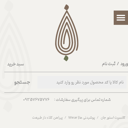
حساب کاربری من
تغییر گذر واژه
سفارشات
خروج از حساب کاربری
رود
/
ثبت نام
سبد خرید
۰
جستجو
شماره تماس برای پیگیری سفارشات : 09357675776
کانسپت استور جان
پوشیدنی ها | Wear
پیراهن کلاه دار طبیعت