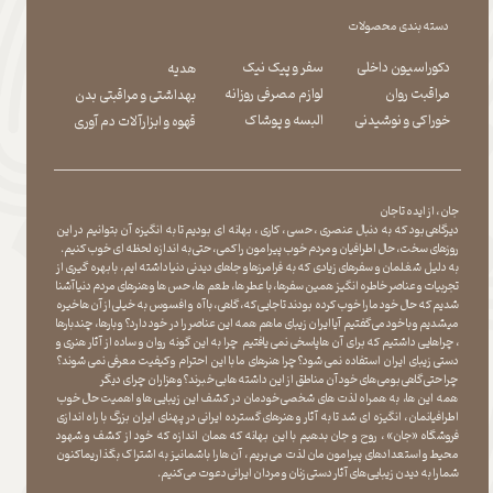
دسته بندی محصولات
دکوراسیون داخلی
سفر و پیک نیک
هدیه
مراقبت روان
لوازم مصرفی روزانه
بهداشتی و مراقبتی بدن
​​​​​​​خوراکی و نوشیدنی
​​​​​​​البسه و پوشاک
​​​​​​​قهوه و ابزارآلات دم آوری
جان ، از ایده تا جان
دیرگاهی بود که به دنبال عنصری ، حسی ، کاری ، بهانه ای بودیم تا به انگیزه آن بتوانیم در این
روزهای سخت ، حال اطرافیان و مردم خوب پیرامون را کمی ، حتی به اندازه لحظه ای خوب کنیم.
به دلیل شغلمان و سفرهای زیادی که به فرامرزها و جاهای دیدنی دنیا داشته ایم، با بهره گیری از
تجربیات و عناصر خاطره انگیز همین سفرها ، با عطر ها ، طعم ها ، حس ها و هنرهای مردم دنیا آشنا
شدیم که حال خود ما را خوب کرده بودند تا جایی که، گاهی ، با آه و افسوس به خیلی از آن ها خیره
میشدیم و با خود می گفتیم آیا ایران زیبای ما هم همه این عناصر را در خود دارد؟ و بارها ، چندبارها
، چراهایی داشتیم که برای آن ها پاسخی نمی یافتیم چرا به این گونه روان و ساده از آثار هنری و
دستی زیبای ایران استفاده نمی شود؟چرا هنرهای ما با این احترام و کیفیت معرفی نمی شوند؟
چرا حتی گاهی بومی های خود آن مناطق از این داشته ها بی خبرند؟و هزاران چرای دیگر
​​​​​​​ همه این ها، به همراه لذت های شخصی خودمان در کشف این زیبایی ها و اهمیت حال خوب
اطرافیانمان ، انگیزه ای شد تا به آثار و هنرهای گسترده ایرانی در پهنای ایران بزرگ با راه اندازی
فروشگاه «جان» ، روح و جان بدهیم با این بهانه که همان اندازه که خود از کشف و شهود
محیط و استعدادهای پیرامون مان لذت می بریم ، آن ها را با شما نیز به اشتراک بگذاریماکنون
شما را به دیدن زیبایی های آثار دستی زنان و مردان ایرانی دعوت می کنیم.