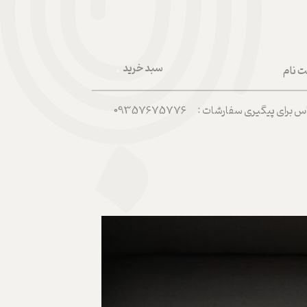
سبد خرید
ت نام
۰
ربری من
رای پیگیری سفارشات : 09357675776
 واژه
حساب کاربری