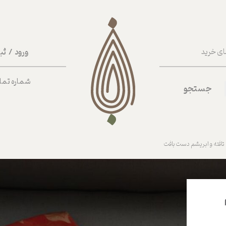
ورود
/
ثب
ای خرید
حساب کا
شماره تماس ب
جستجو
تغییر گذر
سفارشات
خروج از 
تافته و ابریشم دست بافت