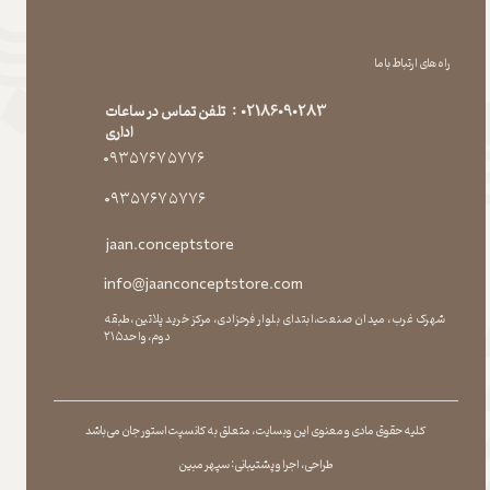
راه های ارتباط با ما
02186090283 : تلفن تماس در ساعات
اداری
۰۹۳۵۷۶۷۵۷۷۶
۰۹۳۵۷۶۷۵۷۷۶
jaan.conceptstore
info@jaanconceptstore.com
شهرک غرب، میدان صنعت،ابتدای بلوار فرحزادی، مرکز خرید پلاتین،طبقه
دوم،واحد۲۱۵
کلیه حقوق مادی و معنوی این وبسایت ، متعلق به کانسپت استور جان می باشد
طراحی ، اجرا و پشتیبانی : سپهر مبین