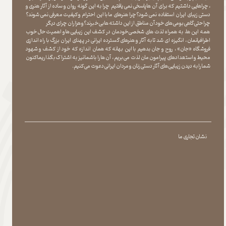
، چراهایی داشتیم که برای آن ها پاسخی نمی یافتیم چرا به این گونه روان و ساده از آثار هنری و
دستی زیبای ایران استفاده نمی شود؟چرا هنرهای ما با این احترام و کیفیت معرفی نمی شوند؟
چرا حتی گاهی بومی های خود آن مناطق از این داشته ها بی خبرند؟و هزاران چرای دیگر
​​​​​​​ همه این ها، به همراه لذت های شخصی خودمان در کشف این زیبایی ها و اهمیت حال خوب
اطرافیانمان ، انگیزه ای شد تا به آثار و هنرهای گسترده ایرانی در پهنای ایران بزرگ با راه اندازی
فروشگاه «جان» ، روح و جان بدهیم با این بهانه که همان اندازه که خود از کشف و شهود
محیط و استعدادهای پیرامون مان لذت می بریم ، آن ها را با شما نیز به اشتراک بگذاریماکنون
شما را به دیدن زیبایی های آثار دستی زنان و مردان ایرانی دعوت می کنیم.
نشان تجاری ما