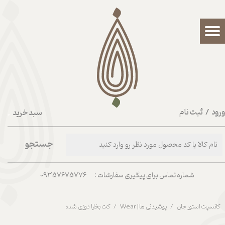
حساب کاربری من
تغییر گذر واژه
سفارشات
خروج از حساب کاربری
رود
/
ثبت نام
سبد خرید
۰
جستجو
شماره تماس برای پیگیری سفارشات : 09357675776
کانسپت استور جان
پوشیدنی ها | Wear
کت بخارا دوزی شده