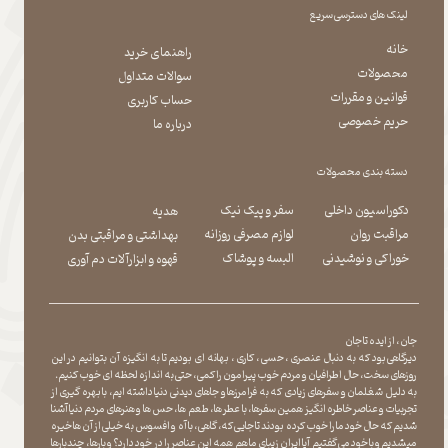
لینک های دسترسی سریع
خانه
راهنمای خرید
محصولات
سوالات متداول
قوانین و مقررات
حساب کاربری
حریم خصوصی
درباره ما
دسته بندی محصولات
دکوراسیون داخلی
سفر و پیک نیک
هدیه
مراقبت روان
لوازم مصرفی روزانه
بهداشتی و مراقبتی بدن
​​​​​​​خوراکی و نوشیدنی
​​​​​​​البسه و پوشاک
​​​​​​​قهوه و ابزارآلات دم آوری
جان ، از ایده تا جان
دیرگاهی بود که به دنبال عنصری ، حسی ، کاری ، بهانه ای بودیم تا به انگیزه آن بتوانیم در این
روزهای سخت ، حال اطرافیان و مردم خوب پیرامون را کمی ، حتی به اندازه لحظه ای خوب کنیم.
به دلیل شغلمان و سفرهای زیادی که به فرامرزها و جاهای دیدنی دنیا داشته ایم، با بهره گیری از
تجربیات و عناصر خاطره انگیز همین سفرها ، با عطر ها ، طعم ها ، حس ها و هنرهای مردم دنیا آشنا
شدیم که حال خود ما را خوب کرده بودند تا جایی که، گاهی ، با آه و افسوس به خیلی از آن ها خیره
میشدیم و با خود می گفتیم آیا ایران زیبای ما هم همه این عناصر را در خود دارد؟ و بارها ، چندبارها