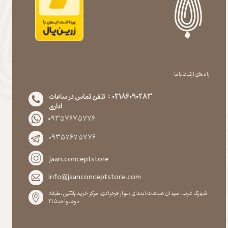
راه های ارتباط با ما
02186090283 : تلفن تماس در ساعات
اداری
۰۹۳۵۷۶۷۵۷۷۶
۰۹۳۵۷۶۷۵۷۷۶
jaan.conceptstore
info@jaanconceptstore.com
شهرک غرب، میدان صنعت،ابتدای بلوار فرحزادی، مرکز خرید پلاتین،طبقه
دوم،واحد۲۱۵