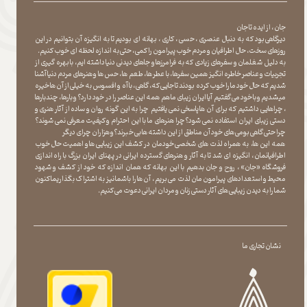
جان ، از ایده تا جان
دیرگاهی بود که به دنبال عنصری ، حسی ، کاری ، بهانه ای بودیم تا به انگیزه آن بتوانیم در این
روزهای سخت ، حال اطرافیان و مردم خوب پیرامون را کمی ، حتی به اندازه لحظه ای خوب کنیم.
به دلیل شغلمان و سفرهای زیادی که به فرامرزها و جاهای دیدنی دنیا داشته ایم، با بهره گیری از
تجربیات و عناصر خاطره انگیز همین سفرها ، با عطر ها ، طعم ها ، حس ها و هنرهای مردم دنیا آشنا
شدیم که حال خود ما را خوب کرده بودند تا جایی که، گاهی ، با آه و افسوس به خیلی از آن ها خیره
میشدیم و با خود می گفتیم آیا ایران زیبای ما هم همه این عناصر را در خود دارد؟ و بارها ، چندبارها
، چراهایی داشتیم که برای آن ها پاسخی نمی یافتیم چرا به این گونه روان و ساده از آثار هنری و
دستی زیبای ایران استفاده نمی شود؟چرا هنرهای ما با این احترام و کیفیت معرفی نمی شوند؟
چرا حتی گاهی بومی های خود آن مناطق از این داشته ها بی خبرند؟و هزاران چرای دیگر
​​​​​​​ همه این ها، به همراه لذت های شخصی خودمان در کشف این زیبایی ها و اهمیت حال خوب
اطرافیانمان ، انگیزه ای شد تا به آثار و هنرهای گسترده ایرانی در پهنای ایران بزرگ با راه اندازی
فروشگاه «جان» ، روح و جان بدهیم با این بهانه که همان اندازه که خود از کشف و شهود
محیط و استعدادهای پیرامون مان لذت می بریم ، آن ها را با شما نیز به اشتراک بگذاریماکنون
شما را به دیدن زیبایی های آثار دستی زنان و مردان ایرانی دعوت می کنیم.
نشان تجاری ما