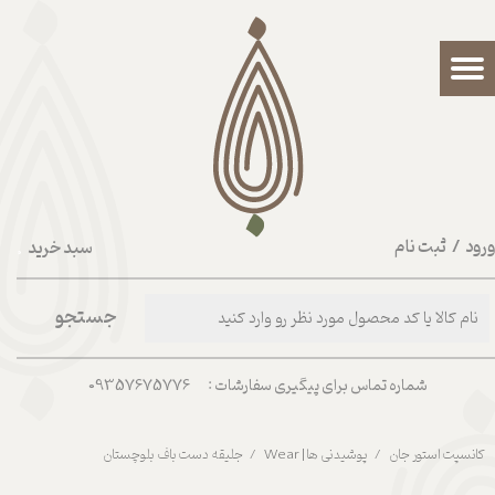
حساب کاربری من
تغییر گذر واژه
سفارشات
خروج از حساب کاربری
رود
/
ثبت نام
سبد خرید
۰
جستجو
شماره تماس برای پیگیری سفارشات : 09357675776
کانسپت استور جان
پوشیدنی ها | Wear
جلیقه دست باف بلوچستان