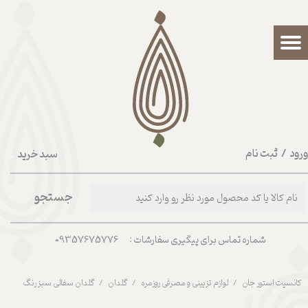
حساب کاربری من
تغییر گذر واژه
سفارشات
خروج از حساب کاربری
رود
/
ثبت نام
سبد خرید
۰
جستجو
شماره تماس برای پیگیری سفارشات : 09357675776
کانسپت استور جان
لوازم تزیینی و مصرفی روزمره
گلدان
گلدان سفالی سبز رنگ