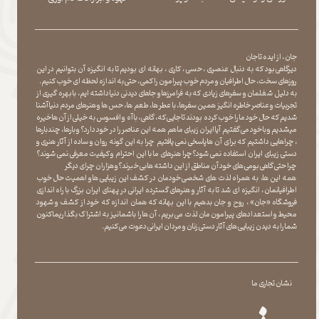
جان ، از ایده تا جان
دیرگاهی بود که به دنبال عنصری ، حسی ، کاری ، بهانه ای بودیم تا به انگیزه آن بتوانیم در این
روزهای سخت ، حال اطرافیان و مردم خوب پیرامون را کمی ، حتی به اندازه لحظه ای خوب کنیم.
به دلیل شغلمان و سفرهای زیادی که به فرامرزها و جاهای دیدنی دنیا داشته ایم، با بهره گیری از
تجربیات و عناصر خاطره انگیز همین سفرها ، با عطر ها ، طعم ها ، حس ها و هنرهای مردم دنیا آشنا
شدیم که حال خود ما را خوب کرده بودند تا جایی که، گاهی ، با آه و افسوس به خیلی از آن ها خیره
میشدیم و با خود می گفتیم آیا ایران زیبای ما هم همه این عناصر را در خود دارد؟ و بارها ، چندبارها
، چراهایی داشتیم که برای آن ها پاسخی نمی یافتیم چرا به این گونه روان و ساده از آثار هنری و
دستی زیبای ایران استفاده نمی شود؟چرا هنرهای ما با این احترام و کیفیت معرفی نمی شوند؟
چرا حتی گاهی بومی های خود آن مناطق از این داشته ها بی خبرند؟و هزاران چرای دیگر
​​​​​​​ همه این ها، به همراه لذت های شخصی خودمان در کشف این زیبایی ها و اهمیت حال خوب
اطرافیانمان ، انگیزه ای شد تا به آثار و هنرهای گسترده ایرانی در پهنای ایران بزرگ با راه اندازی
فروشگاه «جان» ، روح و جان بدهیم با این بهانه که همان اندازه که خود از کشف و شهود
محیط و استعدادهای پیرامون مان لذت می بریم ، آن ها را با شما نیز به اشتراک بگذاریماکنون
شما را به دیدن زیبایی های آثار دستی زنان و مردان ایرانی دعوت می کنیم.
نشان تجاری ما