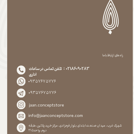
راه های ارتباط با ما
02186090283 : تلفن تماس در ساعات
اداری
۰۹۳۵۷۶۷۵۷۷۶
۰۹۳۵۷۶۷۵۷۷۶
jaan.conceptstore
info@jaanconceptstore.com
شهرک غرب، میدان صنعت،ابتدای بلوار فرحزادی، مرکز خرید پلاتین،طبقه
دوم،واحد۲۱۵