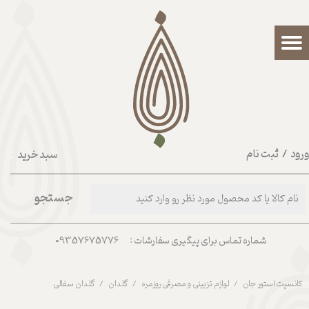
حساب کاربری من
تغییر گذر واژه
سفارشات
خروج از حساب کاربری
رود
/
ثبت نام
سبد خرید
۰
جستجو
شماره تماس برای پیگیری سفارشات : 09357675776
کانسپت استور جان
لوازم تزیینی و مصرفی روزمره
گلدان
گلدان سفالی