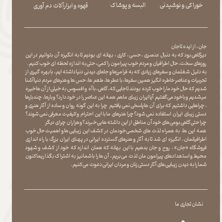
​​​​​​​خوراکی و نوشیدنی
​​​​​​​البسه و پوشاک
​​​​​​​قهوه و ابزارآلات دم آوری
جان ، از ایده تا جان
دیرگاهی بود که به دنبال عنصری ، حسی ، کاری ، بهانه ای بودیم تا به انگیزه آن بتوانیم در این
روزهای سخت ، حال اطرافیان و مردم خوب پیرامون را کمی ، حتی به اندازه لحظه ای خوب کنیم.
به دلیل شغلمان و سفرهای زیادی که به فرامرزها و جاهای دیدنی دنیا داشته ایم، با بهره گیری از
تجربیات و عناصر خاطره انگیز همین سفرها ، با عطر ها ، طعم ها ، حس ها و هنرهای مردم دنیا آشنا
شدیم که حال خود ما را خوب کرده بودند تا جایی که، گاهی ، با آه و افسوس به خیلی از آن ها خیره
میشدیم و با خود می گفتیم آیا ایران زیبای ما هم همه این عناصر را در خود دارد؟ و بارها ، چندبارها
، چراهایی داشتیم که برای آن ها پاسخی نمی یافتیم چرا به این گونه روان و ساده از آثار هنری و
دستی زیبای ایران استفاده نمی شود؟چرا هنرهای ما با این احترام و کیفیت معرفی نمی شوند؟
چرا حتی گاهی بومی های خود آن مناطق از این داشته ها بی خبرند؟و هزاران چرای دیگر
​​​​​​​ همه این ها، به همراه لذت های شخصی خودمان در کشف این زیبایی ها و اهمیت حال خوب
اطرافیانمان ، انگیزه ای شد تا به آثار و هنرهای گسترده ایرانی در پهنای ایران بزرگ با راه اندازی
فروشگاه «جان» ، روح و جان بدهیم با این بهانه که همان اندازه که خود از کشف و شهود
محیط و استعدادهای پیرامون مان لذت می بریم ، آن ها را با شما نیز به اشتراک بگذاریماکنون
شما را به دیدن زیبایی های آثار دستی زنان و مردان ایرانی دعوت می کنیم.
نشان تجاری ما