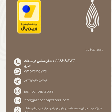
راه های ارتباط با ما
02186090283 : تلفن تماس در ساعات
اداری
۰۹۳۵۷۶۷۵۷۷۶
۰۹۳۵۷۶۷۵۷۷۶
jaan.conceptstore
info@jaanconceptstore.com
شهرک غرب، میدان صنعت،ابتدای بلوار فرحزادی، مرکز خرید پلاتین،طبقه