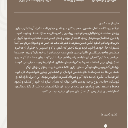
​​​​​​​قهوه و ابزارآلات دم آوری
جان ، از ایده تا جان
دیرگاهی بود که به دنبال عنصری ، حسی ، کاری ، بهانه ای بودیم تا به انگیزه آن بتوانیم در این
روزهای سخت ، حال اطرافیان و مردم خوب پیرامون را کمی ، حتی به اندازه لحظه ای خوب کنیم.
به دلیل شغلمان و سفرهای زیادی که به فرامرزها و جاهای دیدنی دنیا داشته ایم، با بهره گیری از
تجربیات و عناصر خاطره انگیز همین سفرها ، با عطر ها ، طعم ها ، حس ها و هنرهای مردم دنیا آشنا
شدیم که حال خود ما را خوب کرده بودند تا جایی که، گاهی ، با آه و افسوس به خیلی از آن ها خیره
میشدیم و با خود می گفتیم آیا ایران زیبای ما هم همه این عناصر را در خود دارد؟ و بارها ، چندبارها
، چراهایی داشتیم که برای آن ها پاسخی نمی یافتیم چرا به این گونه روان و ساده از آثار هنری و
دستی زیبای ایران استفاده نمی شود؟چرا هنرهای ما با این احترام و کیفیت معرفی نمی شوند؟
چرا حتی گاهی بومی های خود آن مناطق از این داشته ها بی خبرند؟و هزاران چرای دیگر
​​​​​​​ همه این ها، به همراه لذت های شخصی خودمان در کشف این زیبایی ها و اهمیت حال خوب
اطرافیانمان ، انگیزه ای شد تا به آثار و هنرهای گسترده ایرانی در پهنای ایران بزرگ با راه اندازی
فروشگاه «جان» ، روح و جان بدهیم با این بهانه که همان اندازه که خود از کشف و شهود
محیط و استعدادهای پیرامون مان لذت می بریم ، آن ها را با شما نیز به اشتراک بگذاریماکنون
شما را به دیدن زیبایی های آثار دستی زنان و مردان ایرانی دعوت می کنیم.
نشان تجاری ما