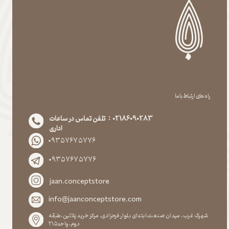
راه های ارتباط با ما
02186090283 : تلفن تماس در ساعات
اداری
۰۹۳۵۷۶۷۵۷۷۶
۰۹۳۵۷۶۷۵۷۷۶
jaan.conceptstore
info@jaanconceptstore.com
شهرک غرب، میدان صنعت،ابتدای بلوار فرحزادی، مرکز خرید پلاتین،طبقه
دوم،واحد۲۱۵