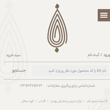
حساب کاربری من
تغییر گذر واژه
سفارشات
خروج از حساب کاربری
رود
/
ثبت نام
سبد خرید
۰
جستجو
شماره تماس برای پیگیری سفارشات : 09357675776
کانسپت استور جان
لوازم تزیینی و مصرفی روزمره
گلدان
کوزه سفالی