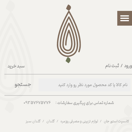
حساب کاربری من
تغییر گذر واژه
سفارشات
خروج از حساب کاربری
رود
/
ثبت نام
سبد خرید
۰
جستجو
شماره تماس برای پیگیری سفارشات : 09357675776
کانسپت استور جان
لوازم تزیینی و مصرفی روزمره
گلدان
گلدان سبز