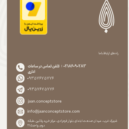
راه های ارتباط با ما
02186090283 : تلفن تماس در ساعات
اداری
۰۹۳۵۷۶۷۵۷۷۶
۰۹۳۵۷۶۷۵۷۷۶
jaan.conceptstore
info@jaanconceptstore.com
شهرک غرب، میدان صنعت،ابتدای بلوار فرحزادی، مرکز خرید پلاتین،طبقه
دوم،واحد۲۱۵