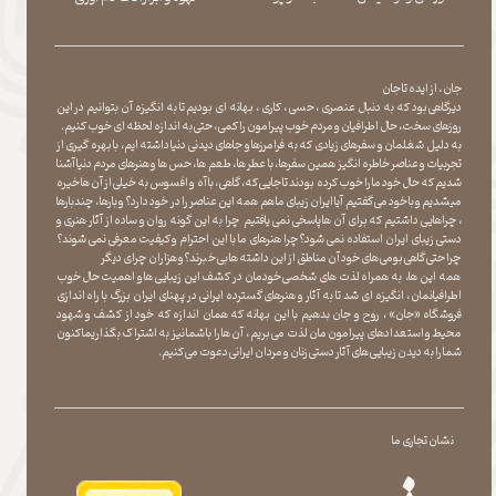
جان ، از ایده تا جان
دیرگاهی بود که به دنبال عنصری ، حسی ، کاری ، بهانه ای بودیم تا به انگیزه آن بتوانیم در این
روزهای سخت ، حال اطرافیان و مردم خوب پیرامون را کمی ، حتی به اندازه لحظه ای خوب کنیم.
به دلیل شغلمان و سفرهای زیادی که به فرامرزها و جاهای دیدنی دنیا داشته ایم، با بهره گیری از
تجربیات و عناصر خاطره انگیز همین سفرها ، با عطر ها ، طعم ها ، حس ها و هنرهای مردم دنیا آشنا
شدیم که حال خود ما را خوب کرده بودند تا جایی که، گاهی ، با آه و افسوس به خیلی از آن ها خیره
میشدیم و با خود می گفتیم آیا ایران زیبای ما هم همه این عناصر را در خود دارد؟ و بارها ، چندبارها
، چراهایی داشتیم که برای آن ها پاسخی نمی یافتیم چرا به این گونه روان و ساده از آثار هنری و
دستی زیبای ایران استفاده نمی شود؟چرا هنرهای ما با این احترام و کیفیت معرفی نمی شوند؟
چرا حتی گاهی بومی های خود آن مناطق از این داشته ها بی خبرند؟و هزاران چرای دیگر
​​​​​​​ همه این ها، به همراه لذت های شخصی خودمان در کشف این زیبایی ها و اهمیت حال خوب
اطرافیانمان ، انگیزه ای شد تا به آثار و هنرهای گسترده ایرانی در پهنای ایران بزرگ با راه اندازی
فروشگاه «جان» ، روح و جان بدهیم با این بهانه که همان اندازه که خود از کشف و شهود
محیط و استعدادهای پیرامون مان لذت می بریم ، آن ها را با شما نیز به اشتراک بگذاریماکنون
شما را به دیدن زیبایی های آثار دستی زنان و مردان ایرانی دعوت می کنیم.
نشان تجاری ما