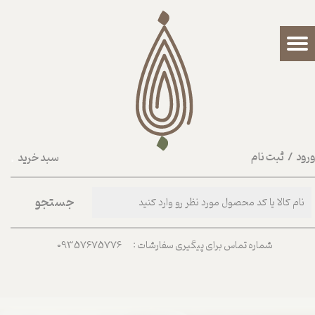
حساب کاربری من
تغییر گذر واژه
سفارشات
خروج از حساب کاربری
رود
/
ثبت نام
سبد خرید
۰
جستجو
شماره تماس برای پیگیری سفارشات : 09357675776