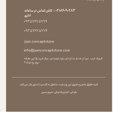
02186090283 : تلفن تماس در ساعات
اداری
۰۹۳۵۷۶۷۵۷۷۶
۰۹۳۵۷۶۷۵۷۷۶
jaan.conceptstore
info@jaanconceptstore.com
شهرک غرب، میدان صنعت،ابتدای بلوار فرحزادی، مرکز خرید پلاتین،طبقه
دوم،واحد۲۱۵
کلیه حقوق مادی و معنوی این وبسایت ، متعلق به کانسپت استور جان می باشد
طراحی ، اجرا و پشتیبانی : سپهر مبین