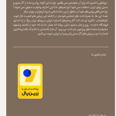
، چراهایی داشتیم که برای آن ها پاسخی نمی یافتیم چرا به این گونه روان و ساده از آثار هنری و
دستی زیبای ایران استفاده نمی شود؟چرا هنرهای ما با این احترام و کیفیت معرفی نمی شوند؟
چرا حتی گاهی بومی های خود آن مناطق از این داشته ها بی خبرند؟و هزاران چرای دیگر
​​​​​​​ همه این ها، به همراه لذت های شخصی خودمان در کشف این زیبایی ها و اهمیت حال خوب
اطرافیانمان ، انگیزه ای شد تا به آثار و هنرهای گسترده ایرانی در پهنای ایران بزرگ با راه اندازی
فروشگاه «جان» ، روح و جان بدهیم با این بهانه که همان اندازه که خود از کشف و شهود
محیط و استعدادهای پیرامون مان لذت می بریم ، آن ها را با شما نیز به اشتراک بگذاریماکنون
شما را به دیدن زیبایی های آثار دستی زنان و مردان ایرانی دعوت می کنیم.
نشان تجاری ما
راه های ارتباط با ما