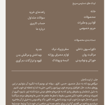
لینک های دسترسی سریع
خانه
راهنمای خرید
محصولات
سوالات متداول
قوانین و مقررات
حساب کاربری
حریم خصوصی
درباره ما
دسته بندی محصولات
دکوراسیون داخلی
سفر و پیک نیک
هدیه
مراقبت روان
لوازم مصرفی روزانه
بهداشتی و مراقبتی بدن
​​​​​​​خوراکی و نوشیدنی
​​​​​​​البسه و پوشاک
​​​​​​​قهوه و ابزارآلات دم آوری
جان ، از ایده تا جان
دیرگاهی بود که به دنبال عنصری ، حسی ، کاری ، بهانه ای بودیم تا به انگیزه آن بتوانیم در این
روزهای سخت ، حال اطرافیان و مردم خوب پیرامون را کمی ، حتی به اندازه لحظه ای خوب کنیم.
به دلیل شغلمان و سفرهای زیادی که به فرامرزها و جاهای دیدنی دنیا داشته ایم، با بهره گیری از
تجربیات و عناصر خاطره انگیز همین سفرها ، با عطر ها ، طعم ها ، حس ها و هنرهای مردم دنیا آشنا
شدیم که حال خود ما را خوب کرده بودند تا جایی که، گاهی ، با آه و افسوس به خیلی از آن ها خیره
میشدیم و با خود می گفتیم آیا ایران زیبای ما هم همه این عناصر را در خود دارد؟ و بارها ، چندبارها