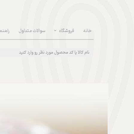
خانه
فروشگاه
سوالات متداول
راهنم
دکوراسون داخلی | Interior Decoration
مراقبت روان | Mental Health
پوشیدنی ها | Wear
بهداشتی و مراقبت بدن | Body Care
لوازم مصرفی روزانه | Daily Supplies
خوراکی و نوشیدنی | Food & Drink
قهوه و ابزارآلات | Coffee & Tools
سفر و پیک نیک | Picnic