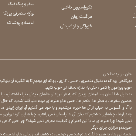
سفر و پیک نیک
دکوراسیون داخلی
لوازم مصرفی روزانه
ل
مراقبت روان
​​​​​​​البسه و پوشاک
​​​​​​​خوراکی و نوشیدنی
جان ، از ایده تا جان
دیرگاهی بود که به دنبال عنصری ، حسی ، کاری ، بهانه ای بودیم تا به انگیزه آن بتوان
خوب پیرامون را کمی ، حتی به اندازه لحظه ای خوب کنیم.
به دلیل شغلمان و سفرهای زیادی که به فرامرزها و جاهای دیدنی دنیا داشته ایم، با 
همین سفرها ، با عطر ها ، طعم ها ، حس ها و هنرهای مردم دنیا آشنا شدیم که حال خود
با آه و افسوس به خیلی از آن ها خیره میشدیم و با خود می گفتیم آیا ایران زیبای ما ه
چندبارها ، چراهایی داشتیم که برای آن ها پاسخی نمی یافتیم چرا به این گونه روان و سا
نمی شود؟چرا هنرهای ما با این احترام و کیفیت معرفی نمی شوند؟ چرا حتی گاهی بو
خبرند؟و هزاران چرای دیگر
​​​​​​​ همه این ها، به همراه لذت های شخصی خودمان در کشف این زیبایی ها و اهمیت حال