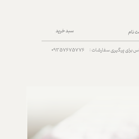
سبد خرید
ت نام
۰
ربری من
رای پیگیری سفارشات : 09357675776
 واژه
حساب کاربری