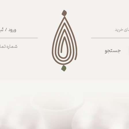
ورود
/
ثب
ای خرید
حساب کا
شماره تماس ب
جستجو
تغییر گذر
سفارشات
خروج از 