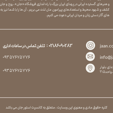
و هنرهای گسترده ایرانی در پهنای ایران بزرگ با راه اندازی فروشگاه «جان» ، روح و جان 
کشف و شهود محیط و استعدادهای پیرامون مان لذت می بریم ، آن ها را با شما نیز به ا
های آثار دستی زنان و مردان ایرانی دعوت می کنیم.
02186090283 : تلفن تماس در ساعات اداری
jaan.c
۰۹۳۵۷۶۷۵۷۷۶
info@
ای بلوار
۰۹۳۵۷۶۷۵۷۷۶
حد۲۱۵
کلیه حقوق مادی و معنوی این وبسایت ، متعلق به کانسپت استور جان می باشد