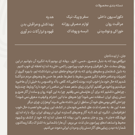
دسته بندی محصولات
دکوراسیون داخلی
سفر و پیک نیک
هدیه
مراقبت روان
لوازم مصرفی روزانه
بهداشتی و مراقبتی بدن
​​​​​​​خوراکی و نوشیدنی
​​​​​​​البسه و پوشاک
​​​​​​​قهوه و ابزارآلات دم آوری
جان ، از ایده تا جان
دیرگاهی بود که به دنبال عنصری ، حسی ، کاری ، بهانه ای بودیم تا به انگیزه آن بتوانیم در این
روزهای سخت ، حال اطرافیان و مردم خوب پیرامون را کمی ، حتی به اندازه لحظه ای خوب کنیم.
به دلیل شغلمان و سفرهای زیادی که به فرامرزها و جاهای دیدنی دنیا داشته ایم، با بهره گیری از
تجربیات و عناصر خاطره انگیز همین سفرها ، با عطر ها ، طعم ها ، حس ها و هنرهای مردم دنیا آشنا
شدیم که حال خود ما را خوب کرده بودند تا جایی که، گاهی ، با آه و افسوس به خیلی از آن ها خیره
میشدیم و با خود می گفتیم آیا ایران زیبای ما هم همه این عناصر را در خود دارد؟ و بارها ، چندبارها
، چراهایی داشتیم که برای آن ها پاسخی نمی یافتیم چرا به این گونه روان و ساده از آثار هنری و
دستی زیبای ایران استفاده نمی شود؟چرا هنرهای ما با این احترام و کیفیت معرفی نمی شوند؟
چرا حتی گاهی بومی های خود آن مناطق از این داشته ها بی خبرند؟و هزاران چرای دیگر
​​​​​​​ همه این ها، به همراه لذت های شخصی خودمان در کشف این زیبایی ها و اهمیت حال خوب
اطرافیانمان ، انگیزه ای شد تا به آثار و هنرهای گسترده ایرانی در پهنای ایران بزرگ با راه اندازی
فروشگاه «جان» ، روح و جان بدهیم با این بهانه که همان اندازه که خود از کشف و شهود
محیط و استعدادهای پیرامون مان لذت می بریم ، آن ها را با شما نیز به اشتراک بگذاریماکنون
شما را به دیدن زیبایی های آثار دستی زنان و مردان ایرانی دعوت می کنیم.