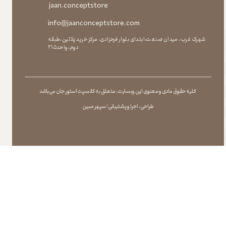
jaan.conceptstore
info@jaanconceptstore.com
شهرک غرب، میدان صنعت،ابتدای بلوار فرحزادی، مرکز خرید پلاتین،طبقه
دوم،واحد۲۱۵
کلیه حقوق مادی و معنوی این وبسایت ، متعلق به کانسپت استور جان می باشد
طراحی ، اجرا و پشتیبانی : سپهر مبین