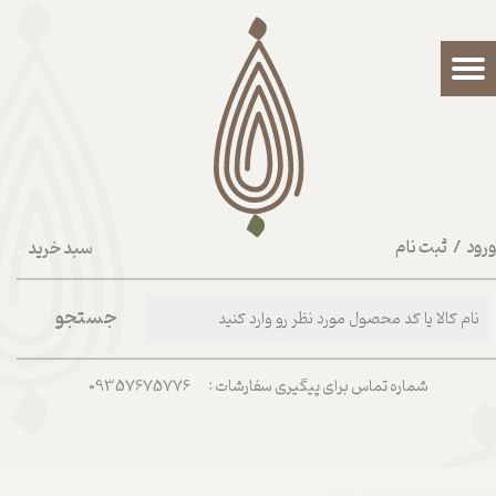
حساب کاربری من
تغییر گذر واژه
سفارشات
خروج از حساب کاربری
رود
/
ثبت نام
سبد خرید
۰
جستجو
شماره تماس برای پیگیری سفارشات : 09357675776