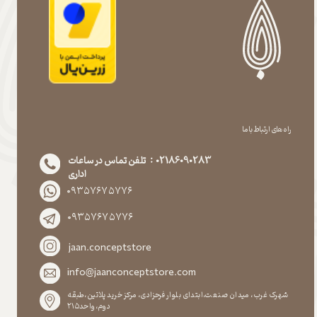
راه های ارتباط با ما
02186090283 : تلفن تماس در ساعات
اداری
۰۹۳۵۷۶۷۵۷۷۶
۰۹۳۵۷۶۷۵۷۷۶
jaan.conceptstore
info@jaanconceptstore.com
شهرک غرب، میدان صنعت،ابتدای بلوار فرحزادی، مرکز خرید پلاتین،طبقه
دوم،واحد۲۱۵