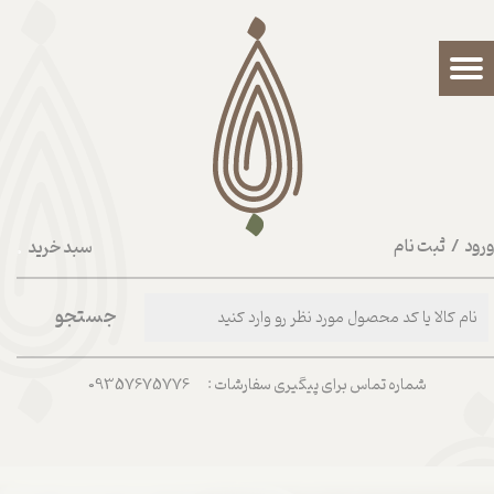
حساب کاربری من
تغییر گذر واژه
سفارشات
خروج از حساب کاربری
رود
/
ثبت نام
سبد خرید
۰
جستجو
شماره تماس برای پیگیری سفارشات : 09357675776