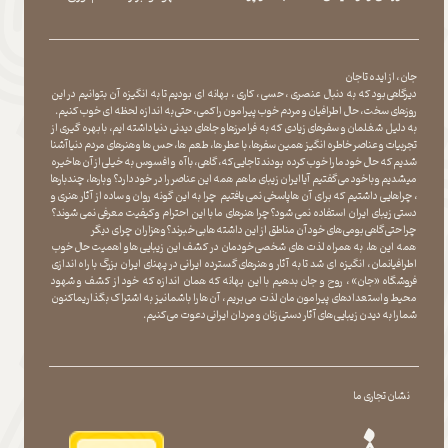
جان ، از ایده تا جان
دیرگاهی بود که به دنبال عنصری ، حسی ، کاری ، بهانه ای بودیم تا به انگیزه آن بتوانیم در این
روزهای سخت ، حال اطرافیان و مردم خوب پیرامون را کمی ، حتی به اندازه لحظه ای خوب کنیم.
به دلیل شغلمان و سفرهای زیادی که به فرامرزها و جاهای دیدنی دنیا داشته ایم، با بهره گیری از
تجربیات و عناصر خاطره انگیز همین سفرها ، با عطر ها ، طعم ها ، حس ها و هنرهای مردم دنیا آشنا
شدیم که حال خود ما را خوب کرده بودند تا جایی که، گاهی ، با آه و افسوس به خیلی از آن ها خیره
میشدیم و با خود می گفتیم آیا ایران زیبای ما هم همه این عناصر را در خود دارد؟ و بارها ، چندبارها
، چراهایی داشتیم که برای آن ها پاسخی نمی یافتیم چرا به این گونه روان و ساده از آثار هنری و
دستی زیبای ایران استفاده نمی شود؟چرا هنرهای ما با این احترام و کیفیت معرفی نمی شوند؟
چرا حتی گاهی بومی های خود آن مناطق از این داشته ها بی خبرند؟و هزاران چرای دیگر
​​​​​​​ همه این ها، به همراه لذت های شخصی خودمان در کشف این زیبایی ها و اهمیت حال خوب
اطرافیانمان ، انگیزه ای شد تا به آثار و هنرهای گسترده ایرانی در پهنای ایران بزرگ با راه اندازی
فروشگاه «جان» ، روح و جان بدهیم با این بهانه که همان اندازه که خود از کشف و شهود
محیط و استعدادهای پیرامون مان لذت می بریم ، آن ها را با شما نیز به اشتراک بگذاریماکنون
شما را به دیدن زیبایی های آثار دستی زنان و مردان ایرانی دعوت می کنیم.
نشان تجاری ما