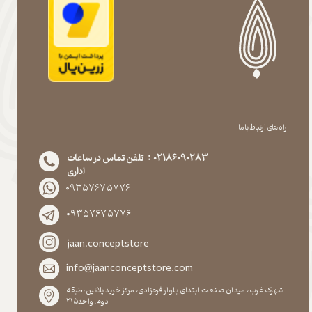
راه های ارتباط با ما
02186090283 : تلفن تماس در ساعات
اداری
۰۹۳۵۷۶۷۵۷۷۶
۰۹۳۵۷۶۷۵۷۷۶
jaan.conceptstore
info@jaanconceptstore.com
شهرک غرب، میدان صنعت،ابتدای بلوار فرحزادی، مرکز خرید پلاتین،طبقه
دوم،واحد۲۱۵