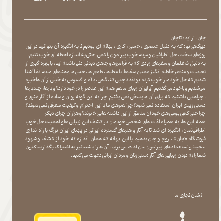
جان ، از ایده تا جان
دیرگاهی بود که به دنبال عنصری ، حسی ، کاری ، بهانه ای بودیم تا به انگیزه آن بتوانیم در این
روزهای سخت ، حال اطرافیان و مردم خوب پیرامون را کمی ، حتی به اندازه لحظه ای خوب کنیم.
به دلیل شغلمان و سفرهای زیادی که به فرامرزها و جاهای دیدنی دنیا داشته ایم، با بهره گیری از
تجربیات و عناصر خاطره انگیز همین سفرها ، با عطر ها ، طعم ها ، حس ها و هنرهای مردم دنیا آشنا
شدیم که حال خود ما را خوب کرده بودند تا جایی که، گاهی ، با آه و افسوس به خیلی از آن ها خیره
میشدیم و با خود می گفتیم آیا ایران زیبای ما هم همه این عناصر را در خود دارد؟ و بارها ، چندبارها
، چراهایی داشتیم که برای آن ها پاسخی نمی یافتیم چرا به این گونه روان و ساده از آثار هنری و
دستی زیبای ایران استفاده نمی شود؟چرا هنرهای ما با این احترام و کیفیت معرفی نمی شوند؟
چرا حتی گاهی بومی های خود آن مناطق از این داشته ها بی خبرند؟و هزاران چرای دیگر
​​​​​​​ همه این ها، به همراه لذت های شخصی خودمان در کشف این زیبایی ها و اهمیت حال خوب
اطرافیانمان ، انگیزه ای شد تا به آثار و هنرهای گسترده ایرانی در پهنای ایران بزرگ با راه اندازی
فروشگاه «جان» ، روح و جان بدهیم با این بهانه که همان اندازه که خود از کشف و شهود
محیط و استعدادهای پیرامون مان لذت می بریم ، آن ها را با شما نیز به اشتراک بگذاریماکنون
شما را به دیدن زیبایی های آثار دستی زنان و مردان ایرانی دعوت می کنیم.
نشان تجاری ما