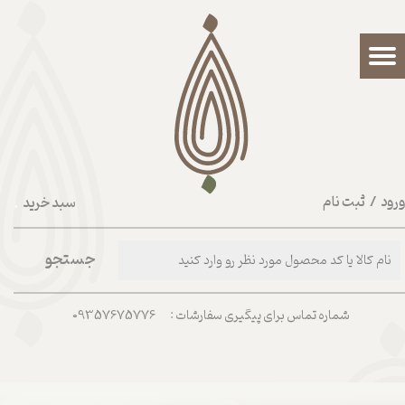
حساب کاربری من
تغییر گذر واژه
سفارشات
خروج از حساب کاربری
رود
/
ثبت نام
سبد خرید
۰
جستجو
شماره تماس برای پیگیری سفارشات : 09357675776