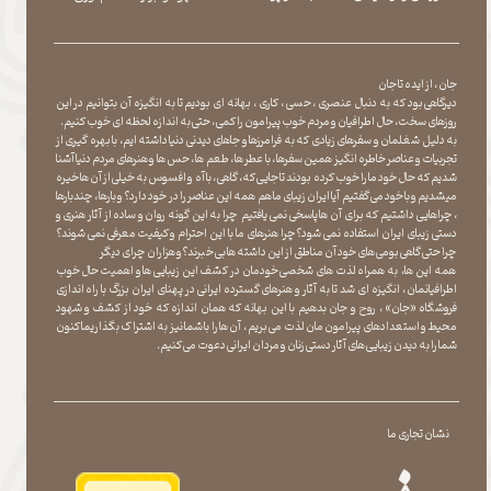
جان ، از ایده تا جان
دیرگاهی بود که به دنبال عنصری ، حسی ، کاری ، بهانه ای بودیم تا به انگیزه آن بتوانیم در این
روزهای سخت ، حال اطرافیان و مردم خوب پیرامون را کمی ، حتی به اندازه لحظه ای خوب کنیم.
به دلیل شغلمان و سفرهای زیادی که به فرامرزها و جاهای دیدنی دنیا داشته ایم، با بهره گیری از
تجربیات و عناصر خاطره انگیز همین سفرها ، با عطر ها ، طعم ها ، حس ها و هنرهای مردم دنیا آشنا
شدیم که حال خود ما را خوب کرده بودند تا جایی که، گاهی ، با آه و افسوس به خیلی از آن ها خیره
میشدیم و با خود می گفتیم آیا ایران زیبای ما هم همه این عناصر را در خود دارد؟ و بارها ، چندبارها
، چراهایی داشتیم که برای آن ها پاسخی نمی یافتیم چرا به این گونه روان و ساده از آثار هنری و
دستی زیبای ایران استفاده نمی شود؟چرا هنرهای ما با این احترام و کیفیت معرفی نمی شوند؟
چرا حتی گاهی بومی های خود آن مناطق از این داشته ها بی خبرند؟و هزاران چرای دیگر
​​​​​​​ همه این ها، به همراه لذت های شخصی خودمان در کشف این زیبایی ها و اهمیت حال خوب
اطرافیانمان ، انگیزه ای شد تا به آثار و هنرهای گسترده ایرانی در پهنای ایران بزرگ با راه اندازی
فروشگاه «جان» ، روح و جان بدهیم با این بهانه که همان اندازه که خود از کشف و شهود
محیط و استعدادهای پیرامون مان لذت می بریم ، آن ها را با شما نیز به اشتراک بگذاریماکنون
شما را به دیدن زیبایی های آثار دستی زنان و مردان ایرانی دعوت می کنیم.
نشان تجاری ما