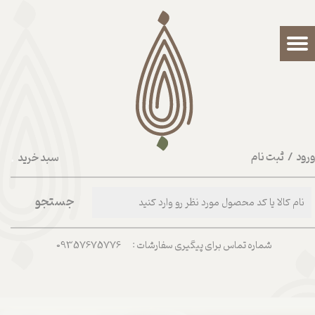
حساب کاربری من
تغییر گذر واژه
سفارشات
خروج از حساب کاربری
رود
/
ثبت نام
سبد خرید
۰
جستجو
شماره تماس برای پیگیری سفارشات : 09357675776