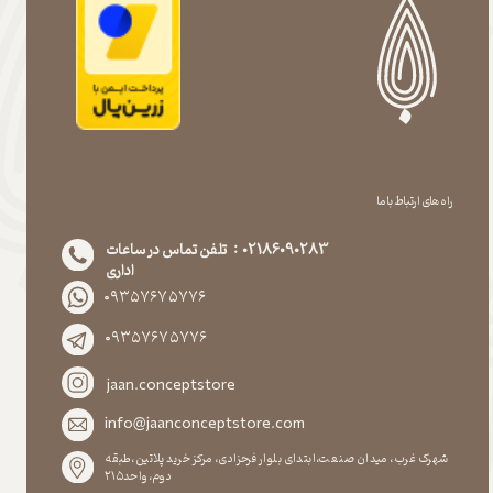
راه های ارتباط با ما
02186090283 : تلفن تماس در ساعات
اداری
۰۹۳۵۷۶۷۵۷۷۶
۰۹۳۵۷۶۷۵۷۷۶
jaan.conceptstore
info@jaanconceptstore.com
شهرک غرب، میدان صنعت،ابتدای بلوار فرحزادی، مرکز خرید پلاتین،طبقه
دوم،واحد۲۱۵