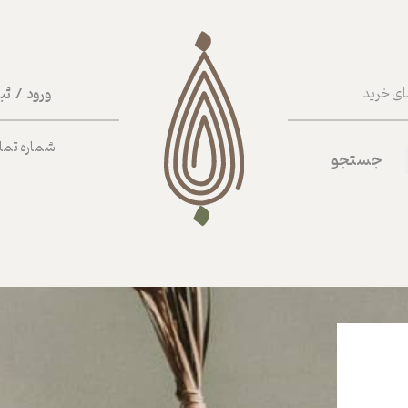
ورود
/
ثب
ای خرید
حساب کا
شماره تماس ب
جستجو
تغییر گذر
سفارشات
خروج از 