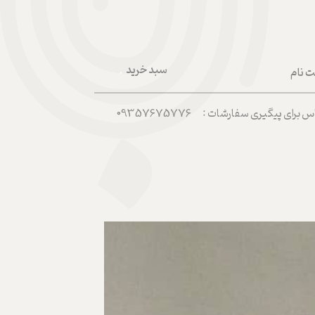
سبد خرید
ت نام
۰
ربری من
رای پیگیری سفارشات : 09357675776
 واژه
حساب کاربری