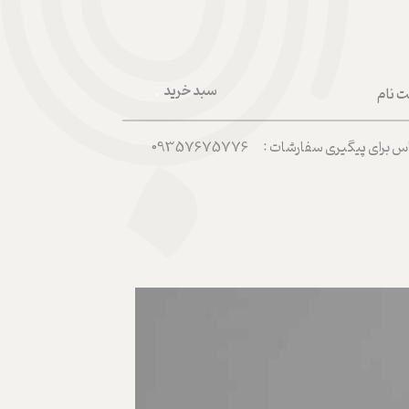
سبد خرید
ت نام
۰
ربری من
رای پیگیری سفارشات : 09357675776
 واژه
حساب کاربری