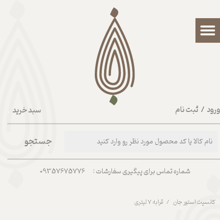
حساب کاربری من
تغییر گذر واژه
سفارشات
خروج از حساب کاربری
رود
/
ثبت نام
سبد خرید
۰
جستجو
شماره تماس برای پیگیری سفارشات : 09357675776
کانسپت استور جان
قرابه 7 لیتری