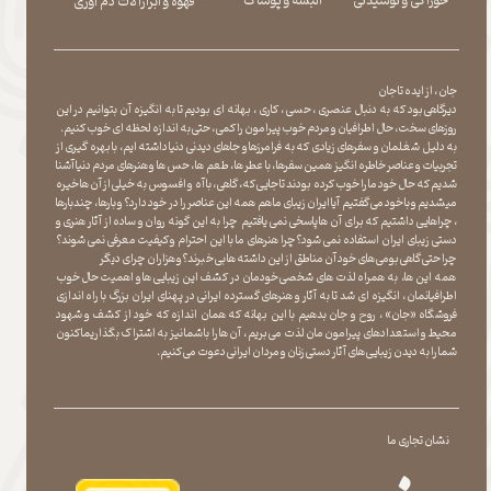
​​​​​​​خوراکی و نوشیدنی
​​​​​​​البسه و پوشاک
​​​​​​​قهوه و ابزارآلات دم آوری
جان ، از ایده تا جان
دیرگاهی بود که به دنبال عنصری ، حسی ، کاری ، بهانه ای بودیم تا به انگیزه آن بتوانیم در این
روزهای سخت ، حال اطرافیان و مردم خوب پیرامون را کمی ، حتی به اندازه لحظه ای خوب کنیم.
به دلیل شغلمان و سفرهای زیادی که به فرامرزها و جاهای دیدنی دنیا داشته ایم، با بهره گیری از
تجربیات و عناصر خاطره انگیز همین سفرها ، با عطر ها ، طعم ها ، حس ها و هنرهای مردم دنیا آشنا
شدیم که حال خود ما را خوب کرده بودند تا جایی که، گاهی ، با آه و افسوس به خیلی از آن ها خیره
میشدیم و با خود می گفتیم آیا ایران زیبای ما هم همه این عناصر را در خود دارد؟ و بارها ، چندبارها
، چراهایی داشتیم که برای آن ها پاسخی نمی یافتیم چرا به این گونه روان و ساده از آثار هنری و
دستی زیبای ایران استفاده نمی شود؟چرا هنرهای ما با این احترام و کیفیت معرفی نمی شوند؟
چرا حتی گاهی بومی های خود آن مناطق از این داشته ها بی خبرند؟و هزاران چرای دیگر
​​​​​​​ همه این ها، به همراه لذت های شخصی خودمان در کشف این زیبایی ها و اهمیت حال خوب
اطرافیانمان ، انگیزه ای شد تا به آثار و هنرهای گسترده ایرانی در پهنای ایران بزرگ با راه اندازی
فروشگاه «جان» ، روح و جان بدهیم با این بهانه که همان اندازه که خود از کشف و شهود
محیط و استعدادهای پیرامون مان لذت می بریم ، آن ها را با شما نیز به اشتراک بگذاریماکنون
شما را به دیدن زیبایی های آثار دستی زنان و مردان ایرانی دعوت می کنیم.
نشان تجاری ما