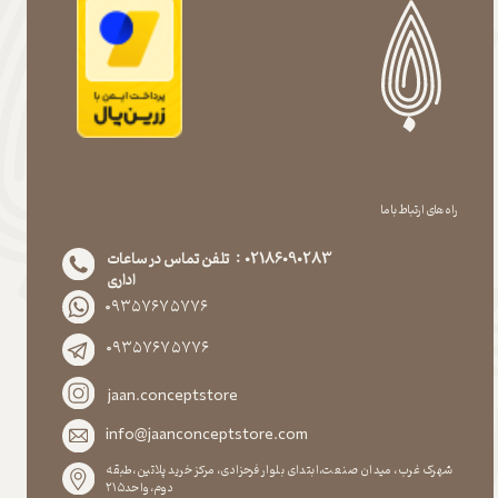
راه های ارتباط با ما
02186090283 : تلفن تماس در ساعات
اداری
۰۹۳۵۷۶۷۵۷۷۶
۰۹۳۵۷۶۷۵۷۷۶
jaan.conceptstore
info@jaanconceptstore.com
شهرک غرب، میدان صنعت،ابتدای بلوار فرحزادی، مرکز خرید پلاتین،طبقه
دوم،واحد۲۱۵