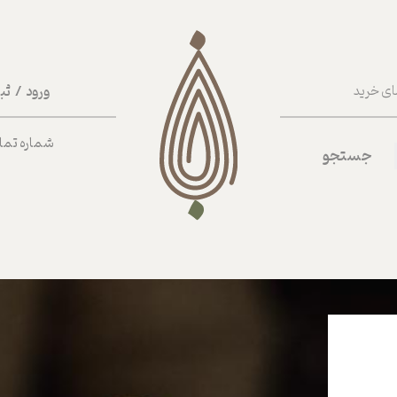
ورود
/
ثب
ای خرید
حساب کا
شماره تماس ب
جستجو
تغییر گذر
سفارشات
خروج از 