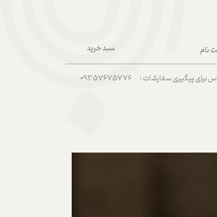
سبد خرید
ت نام
۰
ربری من
رای پیگیری سفارشات : 09357675776
 واژه
حساب کاربری