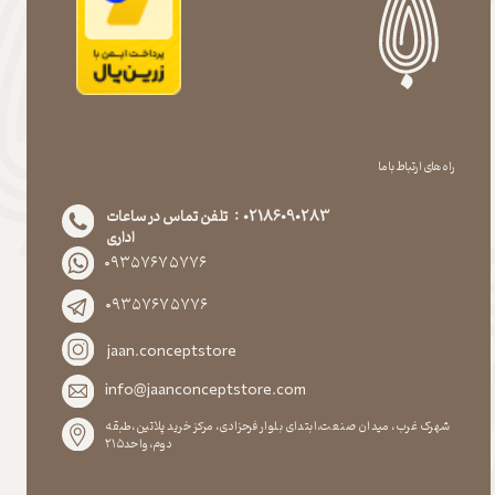
راه های ارتباط با ما
02186090283 : تلفن تماس در ساعات
اداری
۰۹۳۵۷۶۷۵۷۷۶
۰۹۳۵۷۶۷۵۷۷۶
jaan.conceptstore
info@jaanconceptstore.com
شهرک غرب، میدان صنعت،ابتدای بلوار فرحزادی، مرکز خرید پلاتین،طبقه
دوم،واحد۲۱۵