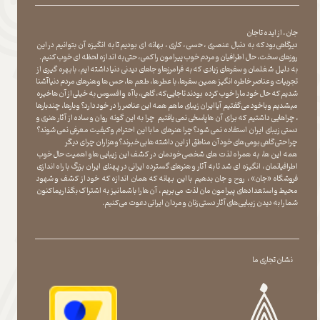
جان ، از ایده تا جان
دیرگاهی بود که به دنبال عنصری ، حسی ، کاری ، بهانه ای بودیم تا به انگیزه آن بتوانیم در این
روزهای سخت ، حال اطرافیان و مردم خوب پیرامون را کمی ، حتی به اندازه لحظه ای خوب کنیم.
به دلیل شغلمان و سفرهای زیادی که به فرامرزها و جاهای دیدنی دنیا داشته ایم، با بهره گیری از
تجربیات و عناصر خاطره انگیز همین سفرها ، با عطر ها ، طعم ها ، حس ها و هنرهای مردم دنیا آشنا
شدیم که حال خود ما را خوب کرده بودند تا جایی که، گاهی ، با آه و افسوس به خیلی از آن ها خیره
میشدیم و با خود می گفتیم آیا ایران زیبای ما هم همه این عناصر را در خود دارد؟ و بارها ، چندبارها
، چراهایی داشتیم که برای آن ها پاسخی نمی یافتیم چرا به این گونه روان و ساده از آثار هنری و
دستی زیبای ایران استفاده نمی شود؟چرا هنرهای ما با این احترام و کیفیت معرفی نمی شوند؟
چرا حتی گاهی بومی های خود آن مناطق از این داشته ها بی خبرند؟و هزاران چرای دیگر
​​​​​​​ همه این ها، به همراه لذت های شخصی خودمان در کشف این زیبایی ها و اهمیت حال خوب
اطرافیانمان ، انگیزه ای شد تا به آثار و هنرهای گسترده ایرانی در پهنای ایران بزرگ با راه اندازی
فروشگاه «جان» ، روح و جان بدهیم با این بهانه که همان اندازه که خود از کشف و شهود
محیط و استعدادهای پیرامون مان لذت می بریم ، آن ها را با شما نیز به اشتراک بگذاریماکنون
شما را به دیدن زیبایی های آثار دستی زنان و مردان ایرانی دعوت می کنیم.
نشان تجاری ما