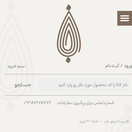
حساب کاربری من
تغییر گذر واژه
سفارشات
خروج از حساب کاربری
رود
/
ثبت نام
سبد خرید
۰
جستجو
شماره تماس برای پیگیری سفارشات : 09357675776
کانسپت استور جان
قرابه 20 لیتری