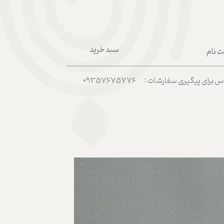
سبد خرید
ت نام
۰
ربری من
رای پیگیری سفارشات : 09357675776
 واژه
حساب کاربری