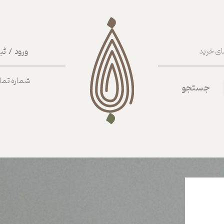
ورود
/
ثب
ای خرید
حساب کا
شماره تماس ب
جستجو
تغییر گذر
سفارشات
خروج از 