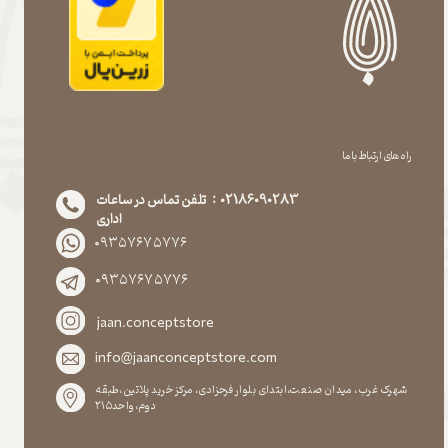
راه های ارتباط با ما
02186090283 : تلفن تماس در ساعات
اداری
۰۹۳۵۷۶۷۵۷۷۶
۰۹۳۵۷۶۷۵۷۷۶
jaan.conceptstore
info@jaanconceptstore.com
شهرک غرب، میدان صنعت،ابتدای بلوار فرحزادی، مرکز خرید پلاتین،طبقه
دوم،واحد۲۱۵