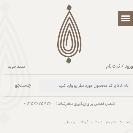
حساب کاربری من
تغییر گذر واژه
سفارشات
خروج از حساب کاربری
رود
/
ثبت نام
سبد خرید
۰
جستجو
شماره تماس برای پیگیری سفارشات : 09357675776
کانسپت استور جان
بشقاب آووکادو سبز درباری