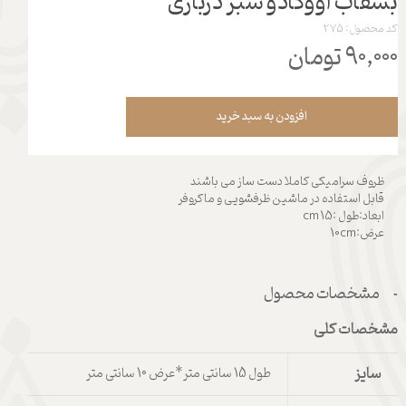
بشقاب آووکادو سبز درباری
کد محصول: 275
۹۰,۰۰۰ تومان
افزودن به سبد خرید
ظروف سرامیکی کاملا دست ساز می باشند
قابل استفاده در ماشین ظرفشویی و ماکروفر
ابعاد:طول :15 cm
عرض:10cm
مشخصات محصول
مشخصات کلی
سایز
طول 15 سانتی متر*عرض 10 سانتی متر