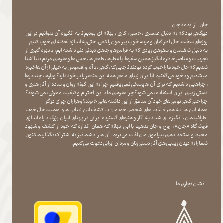
جان ، از ایده تا جان
دیرگاهی بود که به دنبال عنصری ، حسی ، کاری ، بهانه ای بودیم تا به انگیزه آن بتوانیم در این
روزهای سخت ، حال اطرافیان و مردم خوب پیرامون را کمی ، حتی به اندازه لحظه ای خوب کنیم.
به دلیل شغلمان و سفرهای زیادی که به فرامرزها و جاهای دیدنی دنیا داشته ایم، با بهره گیری از
تجربیات و عناصر خاطره انگیز همین سفرها ، با عطر ها ، طعم ها ، حس ها و هنرهای مردم دنیا آشنا
شدیم که حال خود ما را خوب کرده بودند تا جایی که، گاهی ، با آه و افسوس به خیلی از آن ها خیره
میشدیم و با خود می گفتیم آیا ایران زیبای ما هم همه این عناصر را در خود دارد؟ و بارها ، چندبارها
، چراهایی داشتیم که برای آن ها پاسخی نمی یافتیم چرا به این گونه روان و ساده از آثار هنری و
دستی زیبای ایران استفاده نمی شود؟چرا هنرهای ما با این احترام و کیفیت معرفی نمی شوند؟
چرا حتی گاهی بومی های خود آن مناطق از این داشته ها بی خبرند؟و هزاران چرای دیگر
​​​​​​​ همه این ها، به همراه لذت های شخصی خودمان در کشف این زیبایی ها و اهمیت حال خوب
اطرافیانمان ، انگیزه ای شد تا به آثار و هنرهای گسترده ایرانی در پهنای ایران بزرگ با راه اندازی
فروشگاه «جان» ، روح و جان بدهیم با این بهانه که همان اندازه که خود از کشف و شهود
محیط و استعدادهای پیرامون مان لذت می بریم ، آن ها را با شما نیز به اشتراک بگذاریماکنون
شما را به دیدن زیبایی های آثار دستی زنان و مردان ایرانی دعوت می کنیم.
نشان تجاری ما