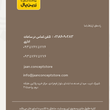
راه های ارتباط با ما
02186090283 : تلفن تماس در ساعات
اداری
۰۹۳۵۷۶۷۵۷۷۶
۰۹۳۵۷۶۷۵۷۷۶
jaan.conceptstore
info@jaanconceptstore.com
شهرک غرب، میدان صنعت،ابتدای بلوار فرحزادی، مرکز خرید پلاتین،طبقه
دوم،واحد۲۱۵
کلیه حقوق مادی و معنوی این وبسایت ، متعلق به کانسپت استور جان می باشد