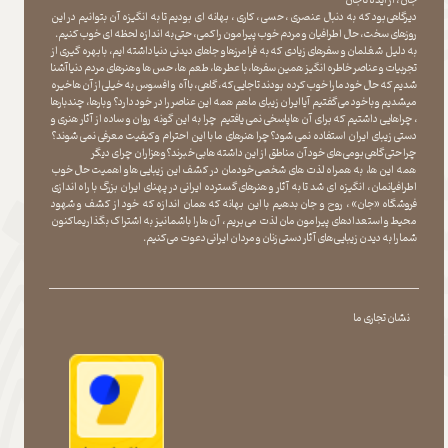
دیرگاهی بود که به دنبال عنصری ، حسی ، کاری ، بهانه ای بودیم تا به انگیزه آن بتوانیم در این
روزهای سخت ، حال اطرافیان و مردم خوب پیرامون را کمی ، حتی به اندازه لحظه ای خوب کنیم.
به دلیل شغلمان و سفرهای زیادی که به فرامرزها و جاهای دیدنی دنیا داشته ایم، با بهره گیری از
تجربیات و عناصر خاطره انگیز همین سفرها ، با عطر ها ، طعم ها ، حس ها و هنرهای مردم دنیا آشنا
شدیم که حال خود ما را خوب کرده بودند تا جایی که، گاهی ، با آه و افسوس به خیلی از آن ها خیره
میشدیم و با خود می گفتیم آیا ایران زیبای ما هم همه این عناصر را در خود دارد؟ و بارها ، چندبارها
، چراهایی داشتیم که برای آن ها پاسخی نمی یافتیم چرا به این گونه روان و ساده از آثار هنری و
دستی زیبای ایران استفاده نمی شود؟چرا هنرهای ما با این احترام و کیفیت معرفی نمی شوند؟
چرا حتی گاهی بومی های خود آن مناطق از این داشته ها بی خبرند؟و هزاران چرای دیگر
​​​​​​​ همه این ها، به همراه لذت های شخصی خودمان در کشف این زیبایی ها و اهمیت حال خوب
اطرافیانمان ، انگیزه ای شد تا به آثار و هنرهای گسترده ایرانی در پهنای ایران بزرگ با راه اندازی
فروشگاه «جان» ، روح و جان بدهیم با این بهانه که همان اندازه که خود از کشف و شهود
محیط و استعدادهای پیرامون مان لذت می بریم ، آن ها را با شما نیز به اشتراک بگذاریماکنون
شما را به دیدن زیبایی های آثار دستی زنان و مردان ایرانی دعوت می کنیم.
نشان تجاری ما