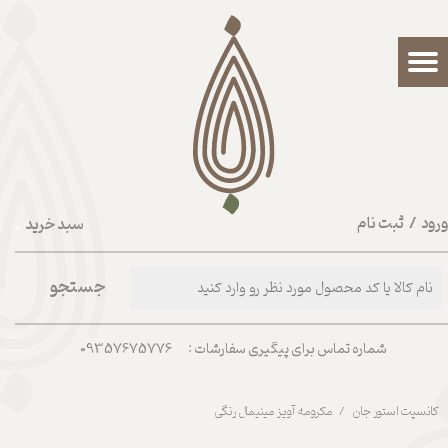
حساب کاربری من
تغییر گذر واژه
سفارشات
خروج از حساب کاربری
رود
/
ثبت نام
سبد خرید
۰
جستجو
شماره تماس برای پیگیری سفارشات : 09357675776
کانسپت استور جان
مکرومه آویز مینیمال رنگی