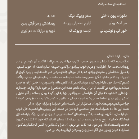
دسته بندی محصولات
دکوراسیون داخلی
سفر و پیک نیک
هدیه
مراقبت روان
لوازم مصرفی روزانه
بهداشتی و مراقبتی بدن
​​​​​​​خوراکی و نوشیدنی
​​​​​​​البسه و پوشاک
​​​​​​​قهوه و ابزارآلات دم آوری
جان ، از ایده تا جان
دیرگاهی بود که به دنبال عنصری ، حسی ، کاری ، بهانه ای بودیم تا به انگیزه آن بتوانیم در این
روزهای سخت ، حال اطرافیان و مردم خوب پیرامون را کمی ، حتی به اندازه لحظه ای خوب کنیم.
به دلیل شغلمان و سفرهای زیادی که به فرامرزها و جاهای دیدنی دنیا داشته ایم، با بهره گیری از
تجربیات و عناصر خاطره انگیز همین سفرها ، با عطر ها ، طعم ها ، حس ها و هنرهای مردم دنیا آشنا
شدیم که حال خود ما را خوب کرده بودند تا جایی که، گاهی ، با آه و افسوس به خیلی از آن ها خیره
میشدیم و با خود می گفتیم آیا ایران زیبای ما هم همه این عناصر را در خود دارد؟ و بارها ، چندبارها
، چراهایی داشتیم که برای آن ها پاسخی نمی یافتیم چرا به این گونه روان و ساده از آثار هنری و
دستی زیبای ایران استفاده نمی شود؟چرا هنرهای ما با این احترام و کیفیت معرفی نمی شوند؟
چرا حتی گاهی بومی های خود آن مناطق از این داشته ها بی خبرند؟و هزاران چرای دیگر
​​​​​​​ همه این ها، به همراه لذت های شخصی خودمان در کشف این زیبایی ها و اهمیت حال خوب
اطرافیانمان ، انگیزه ای شد تا به آثار و هنرهای گسترده ایرانی در پهنای ایران بزرگ با راه اندازی
فروشگاه «جان» ، روح و جان بدهیم با این بهانه که همان اندازه که خود از کشف و شهود
محیط و استعدادهای پیرامون مان لذت می بریم ، آن ها را با شما نیز به اشتراک بگذاریماکنون
شما را به دیدن زیبایی های آثار دستی زنان و مردان ایرانی دعوت می کنیم.