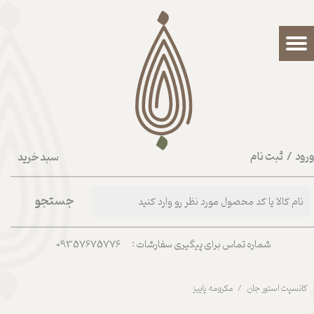
حساب کاربری من
تغییر گذر واژه
سفارشات
خروج از حساب کاربری
رود
/
ثبت نام
سبد خرید
۰
جستجو
شماره تماس برای پیگیری سفارشات : 09357675776
کانسپت استور جان
مکرومه پاییز