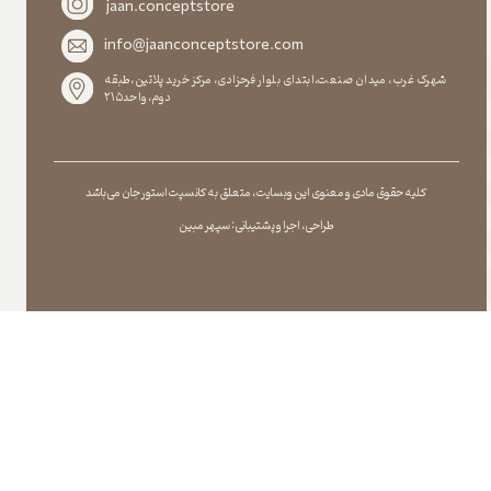
jaan.conceptstore
info@jaanconceptstore.com
شهرک غرب، میدان صنعت،ابتدای بلوار فرحزادی، مرکز خرید پلاتین،طبقه
دوم،واحد۲۱۵
کلیه حقوق مادی و معنوی این وبسایت ، متعلق به کانسپت استور جان می باشد
طراحی ، اجرا و پشتیبانی : سپهر مبین