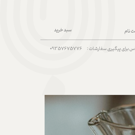
سبد خرید
ت نام
۰
ربری من
رای پیگیری سفارشات : 09357675776
 واژه
حساب کاربری