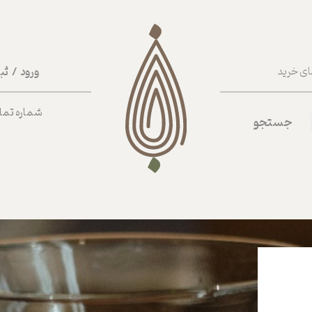
ورود
/
ثب
ای خرید
حساب کا
شماره تماس ب
جستجو
تغییر گذر
سفارشات
خروج از 