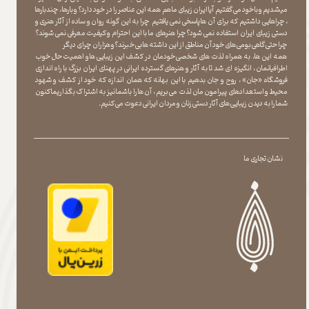
میشدیم و با خود می گفتیم آیا ایران زیبای ما هم همه این عناصر را در خود دارد؟ و بارها ، چندبارها
، چراهایی داشتیم که برای آن ها پاسخی نمی یافتیم چرا به این گونه روان و ساده از آثار هنری و
دستی زیبای ایران استفاده نمی شود؟چرا هنرهای ما با این احترام و کیفیت معرفی نمی شوند؟
چرا حتی گاهی بومی های خود آن مناطق از این داشته ها بی خبرند؟و هزاران چرای دیگر
​​​​​​​ همه این ها، به همراه لذت های شخصی خودمان در کشف این زیبایی ها و اهمیت حال خوب
اطرافیانمان ، انگیزه ای شد تا به آثار و هنرهای گسترده ایرانی در پهنای ایران بزرگ با راه اندازی
فروشگاه «جان» ، روح و جان بدهیم با این بهانه که همان اندازه که خود از کشف و شهود
محیط و استعدادهای پیرامون مان لذت می بریم ، آن ها را با شما نیز به اشتراک بگذاریماکنون
شما را به دیدن زیبایی های آثار دستی زنان و مردان ایرانی دعوت می کنیم.
نشان تجاری ما