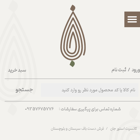
حساب کاربری من
تغییر گذر واژه
سفارشات
خروج از حساب کاربری
رود
/
ثبت نام
سبد خرید
۰
جستجو
شماره تماس برای پیگیری سفارشات : 09357675776
کانسپت استور جان
فرش دست باف سیستان و بلوچستان