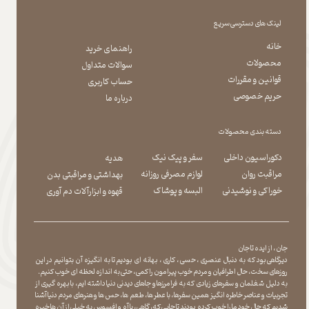
لینک های دسترسی سریع
خانه
راهنمای خرید
محصولات
سوالات متداول
قوانین و مقررات
حساب کاربری
حریم خصوصی
درباره ما
دسته بندی محصولات
دکوراسیون داخلی
سفر و پیک نیک
هدیه
مراقبت روان
لوازم مصرفی روزانه
بهداشتی و مراقبتی بدن
​​​​​​​خوراکی و نوشیدنی
​​​​​​​البسه و پوشاک
​​​​​​​قهوه و ابزارآلات دم آوری
جان ، از ایده تا جان
دیرگاهی بود که به دنبال عنصری ، حسی ، کاری ، بهانه ای بودیم تا به انگیزه آن بتوانیم در این
روزهای سخت ، حال اطرافیان و مردم خوب پیرامون را کمی ، حتی به اندازه لحظه ای خوب کنیم.
به دلیل شغلمان و سفرهای زیادی که به فرامرزها و جاهای دیدنی دنیا داشته ایم، با بهره گیری از
تجربیات و عناصر خاطره انگیز همین سفرها ، با عطر ها ، طعم ها ، حس ها و هنرهای مردم دنیا آشنا
شدیم که حال خود ما را خوب کرده بودند تا جایی که، گاهی ، با آه و افسوس به خیلی از آن ها خیره