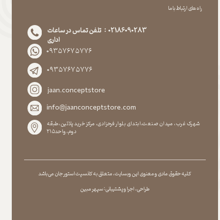
راه های ارتباط با ما
02186090283 : تلفن تماس در ساعات
اداری
۰۹۳۵۷۶۷۵۷۷۶
۰۹۳۵۷۶۷۵۷۷۶
jaan.conceptstore
info@jaanconceptstore.com
شهرک غرب، میدان صنعت،ابتدای بلوار فرحزادی، مرکز خرید پلاتین،طبقه
دوم،واحد۲۱۵
کلیه حقوق مادی و معنوی این وبسایت ، متعلق به کانسپت استور جان می باشد
طراحی ، اجرا و پشتیبانی : سپهر مبین