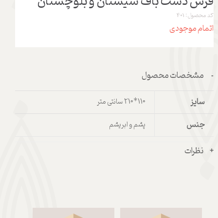
فرش دست باف سیستان و بلوچستان
کد محصول: 401
اتمام موجودی
مشخصات محصول
سایز
110*210 سانتی متر
جنس
پشم و ابریشم
نظرات