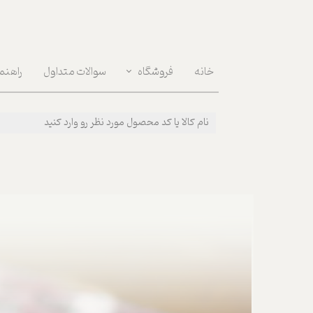
خانه
فروشگاه
سوالات متداول
راهنم
دکوراسون داخلی | Interior Decoration
مراقبت روان | Mental Health
پوشیدنی ها | Wear
بهداشتی و مراقبت بدن | Body Care
لوازم مصرفی روزانه | Daily Supplies
خوراکی و نوشیدنی | Food & Drink
قهوه و ابزارآلات | Coffee & Tools
سفر و پیک نیک | Picnic