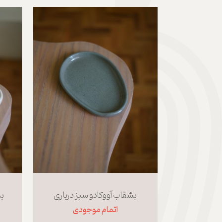
بشقاب آووکادو سبز درباری
بش
اتمام موجودی