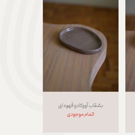
بشقاب آووکادو قهوه ای
اتمام موجودی