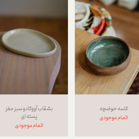
کاسه حوضچه
بشقاب آووکادو سبز مغز
پسته ای
اتمام موجودی
اتمام موجودی