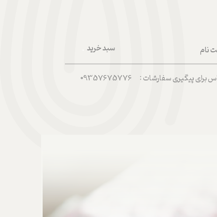
سبد خرید
ت نام
۰
ربری من
رای پیگیری سفارشات : 09357675776
 واژه
حساب کاربری