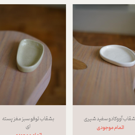
قاب آووکادو سفید شیری
بشقاب توفو سبز مغز پسته
ای
اتمام موجودی