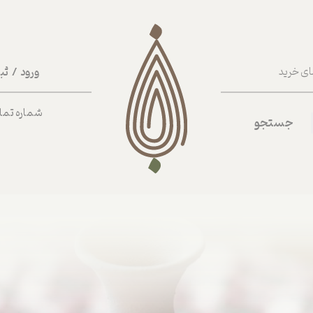
ورود
/
ثب
ای خرید
حساب کا
شماره تماس ب
جستجو
تغییر گذر
سفارشات
خروج از 