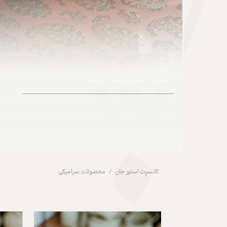
کانسپت استور جان
محصولات سرامیکی